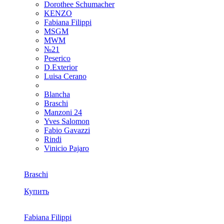
Dorothee Schumacher
KENZO
Fabiana Filippi
MSGM
MWM
№21
Peserico
D.Exterior
Luisa Cerano
Blancha
Braschi
Manzoni 24
Yves Salomon
Fabio Gavazzi
Rindi
Vinicio Pajaro
Braschi
Купить
Fabiana Filippi