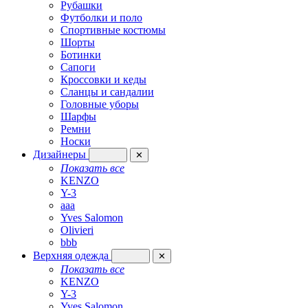
Рубашки
Футболки и поло
Спортивные костюмы
Шорты
Ботинки
Сапоги
Кроссовки и кеды
Сланцы и сандалии
Головные уборы
Шарфы
Ремни
Носки
Дизайнеры
✕
Показать все
KENZO
Y-3
aaa
Yves Salomon
Olivieri
bbb
Верхняя одежда
✕
Показать все
KENZO
Y-3
Yves Salomon