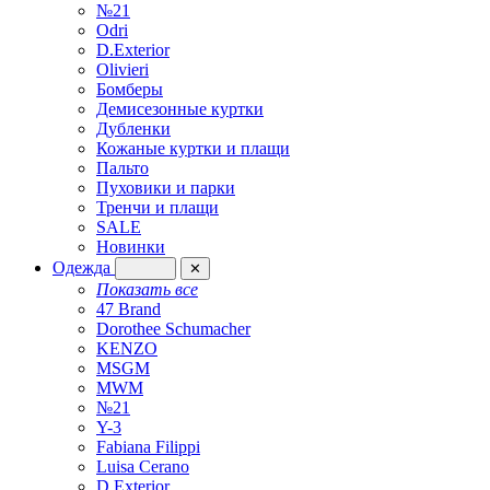
№21
Odri
D.Exterior
Olivieri
Бомберы
Демисезонные куртки
Дубленки
Кожаные куртки и плащи
Пальто
Пуховики и парки
Тренчи и плащи
SALE
Новинки
Одежда
✕
Показать все
47 Brand
Dorothee Schumacher
KENZO
MSGM
MWM
№21
Y-3
Fabiana Filippi
Luisa Cerano
D.Exterior