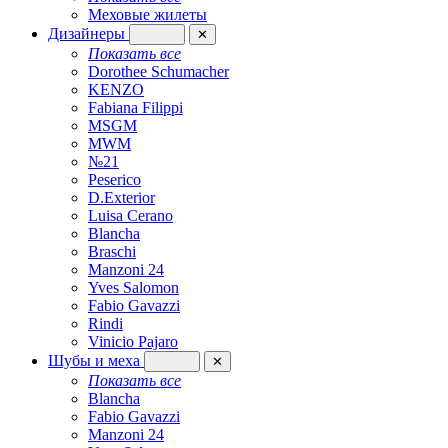
Меховые жилеты
Дизайнеры
✕
Показать все
Dorothee Schumacher
KENZO
Fabiana Filippi
MSGM
MWM
№21
Peserico
D.Exterior
Luisa Cerano
Blancha
Braschi
Manzoni 24
Yves Salomon
Fabio Gavazzi
Rindi
Vinicio Pajaro
Шубы и меха
✕
Показать все
Blancha
Fabio Gavazzi
Manzoni 24