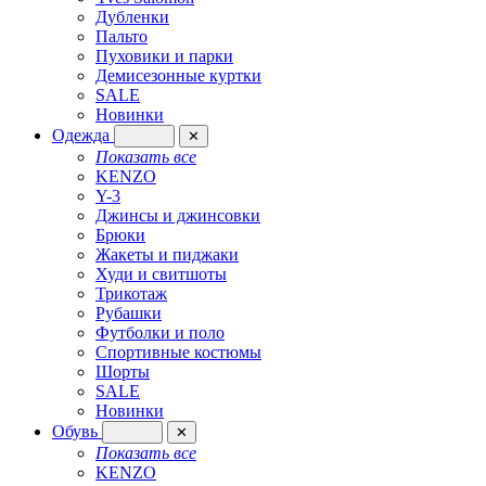
Дубленки
Пальто
Пуховики и парки
Демисезонные куртки
SALE
Новинки
Одежда
✕
Показать все
KENZO
Y-3
Джинсы и джинсовки
Брюки
Жакеты и пиджаки
Худи и свитшоты
Трикотаж
Рубашки
Футболки и поло
Спортивные костюмы
Шорты
SALE
Новинки
Обувь
✕
Показать все
KENZO