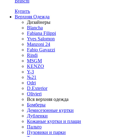
Braschi
Купить
Верхняя Одежда
Дизайнеры
Blancha
Fabiana Filippi
Yves Salomon
Manzoni 24
Fabio Gavazzi
Rindi
MSGM
KENZO
Y-3
№21
Odri
D.Exterior
Olivieri
Вся верхняя одежда
Бомберы
Демисезонные куртки
Дубленки
Кожаные куртки и плащи
Пальто
Пуховики и парки