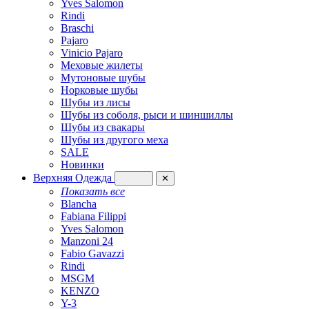
Yves Salomon
Rindi
Braschi
Pajaro
Vinicio Pajaro
Меховые жилеты
Мутоновые шубы
Норковые шубы
Шубы из лисы
Шубы из соболя, рыси и шиншиллы
Шубы из свакары
Шубы из другого меха
SALE
Новинки
Верхняя Одежда
✕
Показать все
Blancha
Fabiana Filippi
Yves Salomon
Manzoni 24
Fabio Gavazzi
Rindi
MSGM
KENZO
Y-3