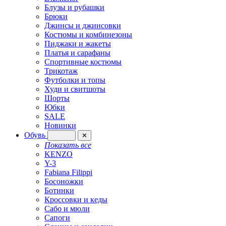
Блузы и рубашки
Брюки
Джинсы и джинсовки
Костюмы и комбинезоны
Пиджаки и жакеты
Платья и сарафаны
Спортивные костюмы
Трикотаж
Футболки и топы
Худи и свитшоты
Шорты
Юбки
SALE
Новинки
Обувь
✕
Показать все
KENZO
Y-3
Fabiana Filippi
Босоножки
Ботинки
Кроссовки и кеды
Сабо и мюли
Сапоги