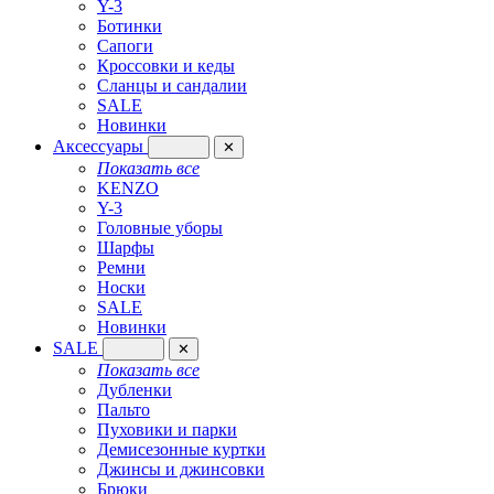
Y-3
Ботинки
Сапоги
Кроссовки и кеды
Сланцы и сандалии
SALE
Новинки
Аксессуары
✕
Показать все
KENZO
Y-3
Головные уборы
Шарфы
Ремни
Носки
SALE
Новинки
SALE
✕
Показать все
Дубленки
Пальто
Пуховики и парки
Демисезонные куртки
Джинсы и джинсовки
Брюки