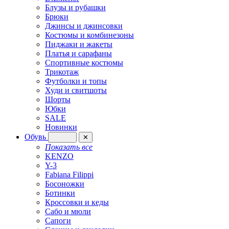
Блузы и рубашки
Брюки
Джинсы и джинсовки
Костюмы и комбинезоны
Пиджаки и жакеты
Платья и сарафаны
Спортивные костюмы
Трикотаж
Футболки и топы
Худи и свитшоты
Шорты
Юбки
SALE
Новинки
Обувь
✕
Показать все
KENZO
Y-3
Fabiana Filippi
Босоножки
Ботинки
Кроссовки и кеды
Сабо и мюли
Сапоги