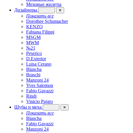
Меховые жилеты
Дизайнеры
✕
Показать все
Dorothee Schumacher
KENZO
Fabiana Filippi
MSGM
MWM
№21
Peserico
D.Exterior
Luisa Cerano
Blancha
Braschi
Manzoni 24
Yves Salomon
Fabio Gavazzi
Rindi
Vinicio Pajaro
Шубы и меха
✕
Показать все
Blancha
Fabio Gavazzi
Manzoni 24