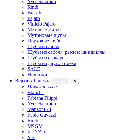
Yves Salomon
Rindi
Braschi
Pajaro
Vinicio Pajaro
Меховые жилеты
Мутоновые шубы
Норковые шубы
Шубы из лисы
Шубы из соболя, рыси и шиншиллы
Шубы из свакары
Шубы из другого меха
SALE
Новинки
Верхняя Одежда
✕
Показать все
Blancha
Fabiana Filippi
Yves Salomon
Manzoni 24
Fabio Gavazzi
Rindi
MSGM
KENZO
Y-3