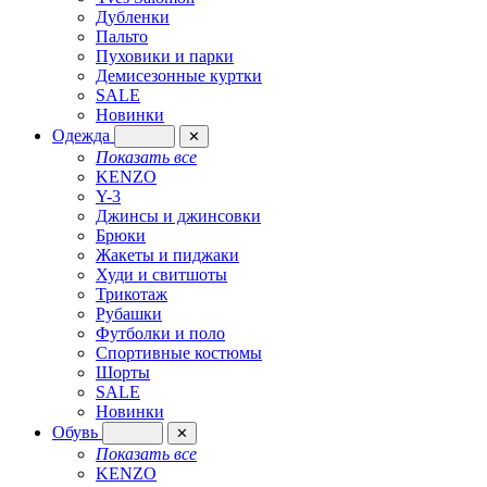
Дубленки
Пальто
Пуховики и парки
Демисезонные куртки
SALE
Новинки
Одежда
✕
Показать все
KENZO
Y-3
Джинсы и джинсовки
Брюки
Жакеты и пиджаки
Худи и свитшоты
Трикотаж
Рубашки
Футболки и поло
Спортивные костюмы
Шорты
SALE
Новинки
Обувь
✕
Показать все
KENZO