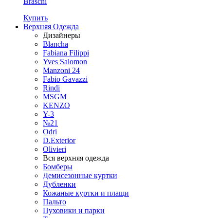
Braschi
Купить
Верхняя Одежда
Дизайнеры
Blancha
Fabiana Filippi
Yves Salomon
Manzoni 24
Fabio Gavazzi
Rindi
MSGM
KENZO
Y-3
№21
Odri
D.Exterior
Olivieri
Вся верхняя одежда
Бомберы
Демисезонные куртки
Дубленки
Кожаные куртки и плащи
Пальто
Пуховики и парки