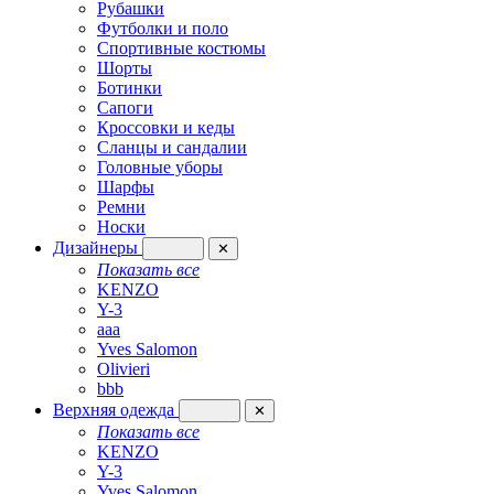
Рубашки
Футболки и поло
Спортивные костюмы
Шорты
Ботинки
Сапоги
Кроссовки и кеды
Сланцы и сандалии
Головные уборы
Шарфы
Ремни
Носки
Дизайнеры
✕
Показать все
KENZO
Y-3
aaa
Yves Salomon
Olivieri
bbb
Верхняя одежда
✕
Показать все
KENZO
Y-3
Yves Salomon