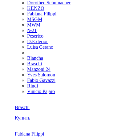
Dorothee Schumacher
KENZO
Fabiana Filippi
MSGM
MWM
№21
Peserico
D.Exterior
Luisa Cerano
Blancha
Braschi
Manzoni 24
Yves Salomon
Fabio Gavazzi
Rindi
Vinicio Pajaro
Braschi
Купить
Fabiana Filippi