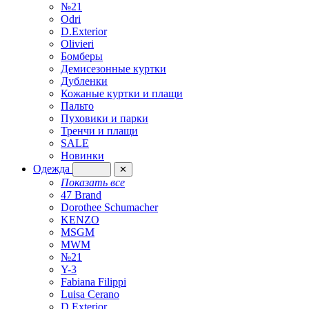
№21
Odri
D.Exterior
Olivieri
Бомберы
Демисезонные куртки
Дубленки
Кожаные куртки и плащи
Пальто
Пуховики и парки
Тренчи и плащи
SALE
Новинки
Одежда
✕
Показать все
47 Brand
Dorothee Schumacher
KENZO
MSGM
MWM
№21
Y-3
Fabiana Filippi
Luisa Cerano
D.Exterior