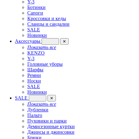
Y-3
Ботинки
Сапоги
Кроссовки и кеды
Сланцы и сандалии
SALE
Новинки
Аксессуары
✕
Показать все
KENZO
Y-3
Головные уборы
Шарфы
Ремни
Носки
SALE
Новинки
SALE
✕
Показать все
Дубленки
Пальто
Пуховики и парки
Демисезонные куртки
Джинсы и джинсовки
Брюки