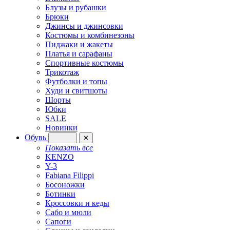
Блузы и рубашки
Брюки
Джинсы и джинсовки
Костюмы и комбинезоны
Пиджаки и жакеты
Платья и сарафаны
Спортивные костюмы
Трикотаж
Футболки и топы
Худи и свитшоты
Шорты
Юбки
SALE
Новинки
Обувь
✕
Показать все
KENZO
Y-3
Fabiana Filippi
Босоножки
Ботинки
Кроссовки и кеды
Сабо и мюли
Сапоги