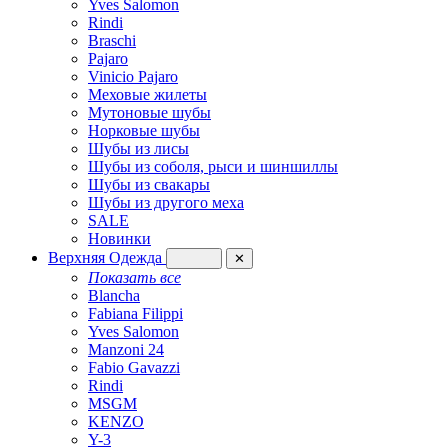
Yves Salomon
Rindi
Braschi
Pajaro
Vinicio Pajaro
Меховые жилеты
Мутоновые шубы
Норковые шубы
Шубы из лисы
Шубы из соболя, рыси и шиншиллы
Шубы из свакары
Шубы из другого меха
SALE
Новинки
Верхняя Одежда
✕
Показать все
Blancha
Fabiana Filippi
Yves Salomon
Manzoni 24
Fabio Gavazzi
Rindi
MSGM
KENZO
Y-3