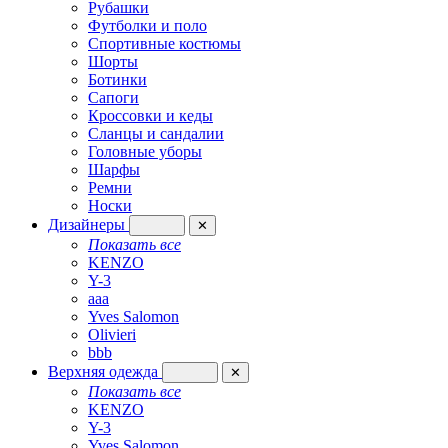
Рубашки
Футболки и поло
Спортивные костюмы
Шорты
Ботинки
Сапоги
Кроссовки и кеды
Сланцы и сандалии
Головные уборы
Шарфы
Ремни
Носки
Дизайнеры
✕
Показать все
KENZO
Y-3
aaa
Yves Salomon
Olivieri
bbb
Верхняя одежда
✕
Показать все
KENZO
Y-3
Yves Salomon