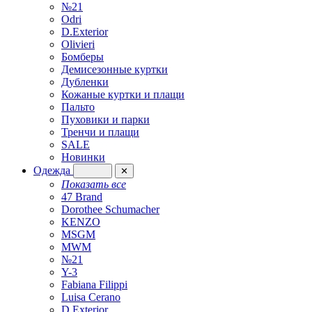
№21
Odri
D.Exterior
Olivieri
Бомберы
Демисезонные куртки
Дубленки
Кожаные куртки и плащи
Пальто
Пуховики и парки
Тренчи и плащи
SALE
Новинки
Одежда
✕
Показать все
47 Brand
Dorothee Schumacher
KENZO
MSGM
MWM
№21
Y-3
Fabiana Filippi
Luisa Cerano
D.Exterior