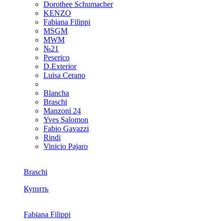
Dorothee Schumacher
KENZO
Fabiana Filippi
MSGM
MWM
№21
Peserico
D.Exterior
Luisa Cerano
Blancha
Braschi
Manzoni 24
Yves Salomon
Fabio Gavazzi
Rindi
Vinicio Pajaro
Braschi
Купить
Fabiana Filippi