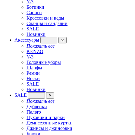
Y-3
Ботинки
Сапоги
Кроссовки и кеды
Сланцы и сандалии
SALE
Новинки
Аксессуары
✕
Показать все
KENZO
Y-3
Головные уборы
Шарфы
Ремни
Носки
SALE
Новинки
SALE
✕
Показать все
Дубленки
Пальто
Пуховики и парки
Демисезонные куртки
Джинсы и джинсовки
Брюки