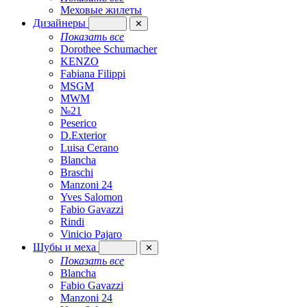
Меховые жилеты
Дизайнеры
✕
Показать все
Dorothee Schumacher
KENZO
Fabiana Filippi
MSGM
MWM
№21
Peserico
D.Exterior
Luisa Cerano
Blancha
Braschi
Manzoni 24
Yves Salomon
Fabio Gavazzi
Rindi
Vinicio Pajaro
Шубы и меха
✕
Показать все
Blancha
Fabio Gavazzi
Manzoni 24