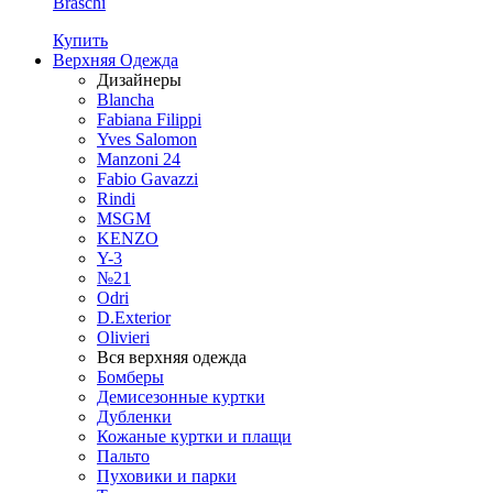
Braschi
Купить
Верхняя Одежда
Дизайнеры
Blancha
Fabiana Filippi
Yves Salomon
Manzoni 24
Fabio Gavazzi
Rindi
MSGM
KENZO
Y-3
№21
Odri
D.Exterior
Olivieri
Вся верхняя одежда
Бомберы
Демисезонные куртки
Дубленки
Кожаные куртки и плащи
Пальто
Пуховики и парки