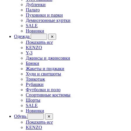
Дубленки
Пальто
Пуховики и парки
Демисезонные куртки
SALE
Новинки
Одежда
✕
Показать все
KENZO
Y-3
Джинсы и джинсовки
Брюки
Жакеты и пиджаки
Худи и свитшоты
Трикотаж
Рубашки
Футболки и поло
Спортивные костюмы
Шорты
SALE
Новинки
Обувь
✕
Показать все
KENZO