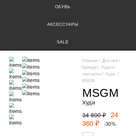
ОБУВЬ
АКСЕССУАРЫ
SALE
Главная
Для неё
Одежда
Худи и
свитшоты
Худи
MSGM
MSGM
Худи
24
34 800 ₽
360 ₽
-30%