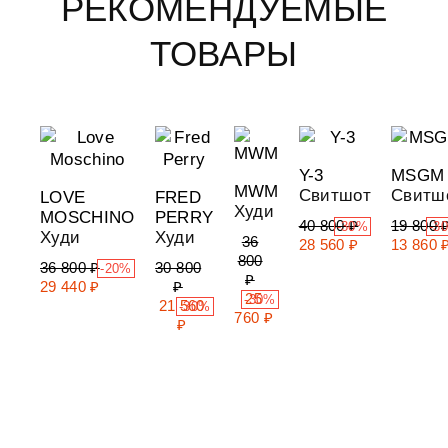
РЕКОМЕНДУЕМЫЕ
ТОВАРЫ
Y-3
MSGM
MWM
Свитшот
Свитш
LOVE
FRED
Худи
MOSCHINO
PERRY
40 800 ₽
19 800 
-30%
-3
Худи
Худи
36
28 560 ₽
13 860 
800
36 800 ₽
30 800
-20%
₽
29 440 ₽
₽
25
-30%
21 560
-30%
760 ₽
₽