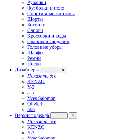
Рубашки
Футболки и поло
Спортивные костюмы
Шорты
Ботинки
Сапоги
Кроссовки и кеды
Сланцы и сандалии
Головные уборы
Шарфы
Ремни
Носки
Дизайнеры
✕
Показать все
KENZO
Y-3
aaa
Yves Salomon
Olivieri
bbb
Верхняя одежда
✕
Показать все
KENZO
Y-3
Yves Salomon