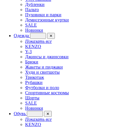
Дубленки
Пальто
Пуховики и парки
Демисезонные куртки
SALE
Новинки
Одежда
✕
Показать все
KENZO
Y-3
Джинсы и джинсовки
Брюки
Жакеты и пиджаки
Худи и свитшоты
Трикотаж
Рубашки
Футболки и поло
Спортивные костюмы
Шорты
SALE
Новинки
Обувь
✕
Показать все
KENZO