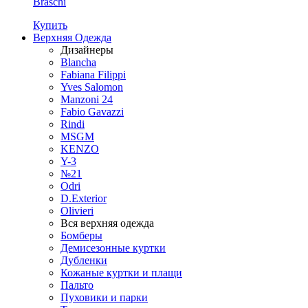
Braschi
Купить
Верхняя Одежда
Дизайнеры
Blancha
Fabiana Filippi
Yves Salomon
Manzoni 24
Fabio Gavazzi
Rindi
MSGM
KENZO
Y-3
№21
Odri
D.Exterior
Olivieri
Вся верхняя одежда
Бомберы
Демисезонные куртки
Дубленки
Кожаные куртки и плащи
Пальто
Пуховики и парки