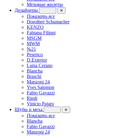
Меховые жилеты
Дизайнеры
✕
Показать все
Dorothee Schumacher
KENZO
Fabiana Filippi
MSGM
MWM
№21
Peserico
D.Exterior
Luisa Cerano
Blancha
Braschi
Manzoni 24
Yves Salomon
Fabio Gavazzi
Rindi
Vinicio Pajaro
Шубы и меха
✕
Показать все
Blancha
Fabio Gavazzi
Manzoni 24