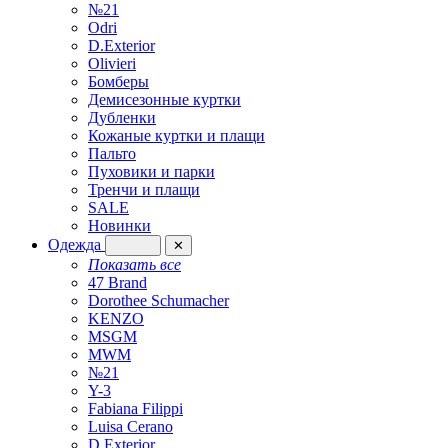
№21
Odri
D.Exterior
Olivieri
Бомберы
Демисезонные куртки
Дубленки
Кожаные куртки и плащи
Пальто
Пуховики и парки
Тренчи и плащи
SALE
Новинки
Одежда
✕
Показать все
47 Brand
Dorothee Schumacher
KENZO
MSGM
MWM
№21
Y-3
Fabiana Filippi
Luisa Cerano
D.Exterior