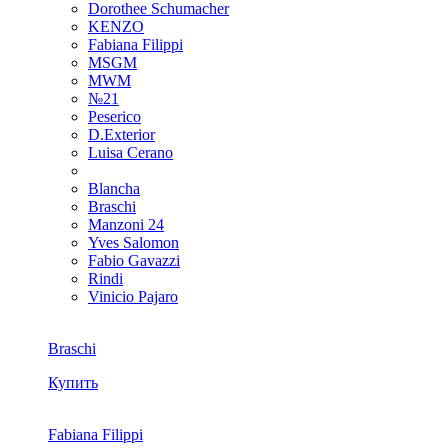
Dorothee Schumacher
KENZO
Fabiana Filippi
MSGM
MWM
№21
Peserico
D.Exterior
Luisa Cerano
Blancha
Braschi
Manzoni 24
Yves Salomon
Fabio Gavazzi
Rindi
Vinicio Pajaro
Braschi
Купить
Fabiana Filippi