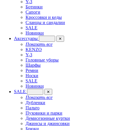
Y-3
Ботинки
Сапоги
Кроссовки и кеды
Сланцы и сандалии
SALE
Новинки
Аксессуары
✕
Показать все
KENZO
Y-3
Головные уборы
Шарфы
Ремни
Носки
SALE
Новинки
SALE
✕
Показать все
Дубленки
Пальто
Пуховики и парки
Демисезонные куртки
Джинсы и джинсовки
Брюки