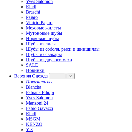
Yves Salomon
Rindi
Braschi
Pajaro
Vinicio Pajaro
Меховые жилеты
Мутоновые шубы
Норковые шубы
Шубы из лисы
Шубы из соболя, рыси и шиншиллы
Шубы из свакары
Шубы из другого меха
SALE
Новинки
Верхняя Одежда
✕
Показать все
Blancha
Fabiana Filippi
Yves Salomon
Manzoni 24
Fabio Gavazzi
Rindi
MSGM
KENZO
Y-3