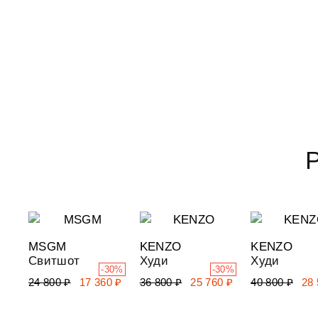
MSGM
KENZO
KENZO
Свитшот
Худи
Худи
-30%
-30%
24 800 ₽
17 360 ₽
36 800 ₽
25 760 ₽
40 800 ₽
28 