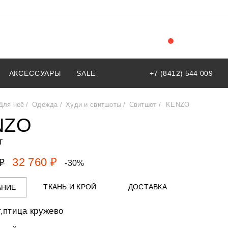
АКСЕССУАРЫ
SALE
+7 (8412) 544 009
Для неё
Одежда
Худи и свитшоты
Свитшот
KENZO
NZO
т
32 760 ₽
₽
-30%
ТКАНЬ И КРОЙ
ДОСТАВКА
АНИЕ
,птица кружево