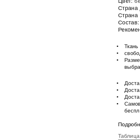
Цвет:
б
Страна
Страна 
Состав
Рекомен
Ткань
свобо
Разме
выбра
Доста
Доста
Достав
Самов
беспл
Подробн
Таблица