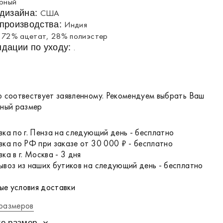
рный
США
 дизайна:
Индия
производства:
72% ацетат, 28% полиэстер
:
.
дации по уходу:
 соотвествует заявленному. Рекомендуем выбрать Ваш
чный размер
ка по г. Пенза на следующий день - бесплатно
ка по РФ при заказе от 30 000 ₽ - бесплатно
ка в г. Москва - 3 дня
воз из наших бутиков на следующий день - бесплатно
е условия доставки
размеров
е размер