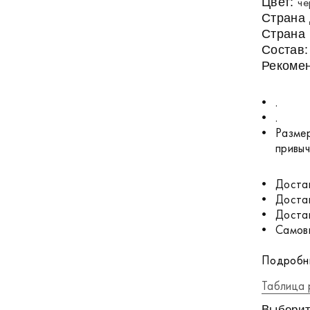
че
Цвет:
Страна
Страна 
Состав
Рекомен
.
.
Размер
привы
Достав
Достав
Достав
Самовы
Подробны
Таблица 
Выберит