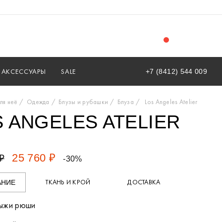
АКСЕССУАРЫ
SALE
+7 (8412) 544 009
ля неё
Одежда
Блузы и рубашки
Блуза
Los Angeles Atelier
 ANGELES ATELIER
25 760 ₽
₽
-30%
ТКАНЬ И КРОЙ
ДОСТАВКА
АНИЕ
рыжи рюши