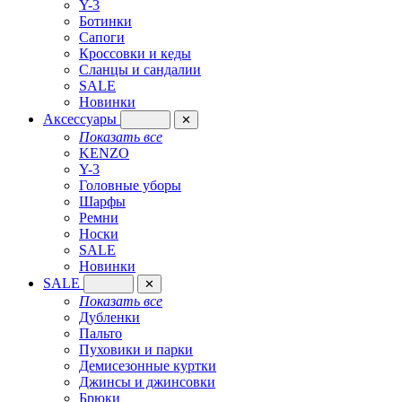
Y-3
Ботинки
Сапоги
Кроссовки и кеды
Сланцы и сандалии
SALE
Новинки
Аксессуары
✕
Показать все
KENZO
Y-3
Головные уборы
Шарфы
Ремни
Носки
SALE
Новинки
SALE
✕
Показать все
Дубленки
Пальто
Пуховики и парки
Демисезонные куртки
Джинсы и джинсовки
Брюки