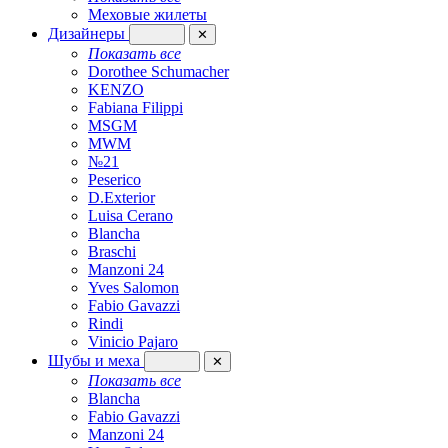
Меховые жилеты
Дизайнеры
✕
Показать все
Dorothee Schumacher
KENZO
Fabiana Filippi
MSGM
MWM
№21
Peserico
D.Exterior
Luisa Cerano
Blancha
Braschi
Manzoni 24
Yves Salomon
Fabio Gavazzi
Rindi
Vinicio Pajaro
Шубы и меха
✕
Показать все
Blancha
Fabio Gavazzi
Manzoni 24