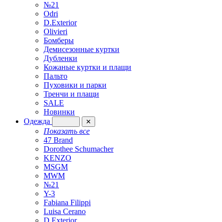
№21
Odri
D.Exterior
Olivieri
Бомберы
Демисезонные куртки
Дубленки
Кожаные куртки и плащи
Пальто
Пуховики и парки
Тренчи и плащи
SALE
Новинки
Одежда
✕
Показать все
47 Brand
Dorothee Schumacher
KENZO
MSGM
MWM
№21
Y-3
Fabiana Filippi
Luisa Cerano
D.Exterior