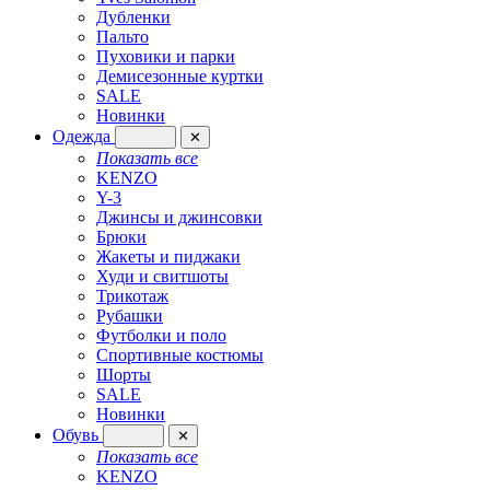
Дубленки
Пальто
Пуховики и парки
Демисезонные куртки
SALE
Новинки
Одежда
✕
Показать все
KENZO
Y-3
Джинсы и джинсовки
Брюки
Жакеты и пиджаки
Худи и свитшоты
Трикотаж
Рубашки
Футболки и поло
Спортивные костюмы
Шорты
SALE
Новинки
Обувь
✕
Показать все
KENZO