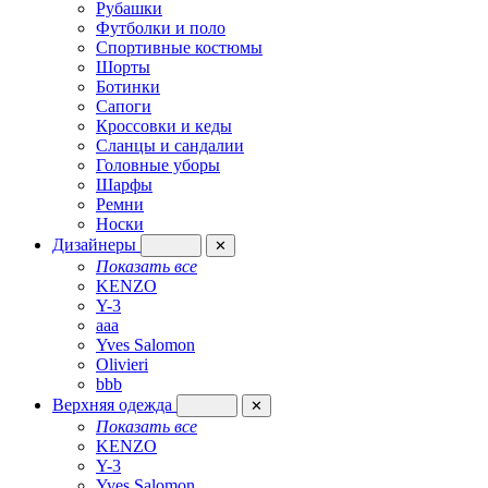
Рубашки
Футболки и поло
Спортивные костюмы
Шорты
Ботинки
Сапоги
Кроссовки и кеды
Сланцы и сандалии
Головные уборы
Шарфы
Ремни
Носки
Дизайнеры
✕
Показать все
KENZO
Y-3
aaa
Yves Salomon
Olivieri
bbb
Верхняя одежда
✕
Показать все
KENZO
Y-3
Yves Salomon