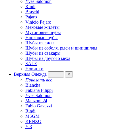
Yves Salomon
Rindi
Braschi
Pajaro
Vinicio Pajaro
Меховые жилеты
Мутоновые шубы
Норковые шубы
Шубы из лисы
Шубы из соболя, рыси и шиншиллы
Шубы из свакары
Шубы из другого меха
SALE
Новинки
Верхняя Одежда
✕
Показать все
Blancha
Fabiana Filippi
Yves Salomon
Manzoni 24
Fabio Gavazzi
Rindi
MSGM
KENZO
Y-3