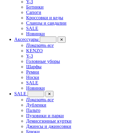
Y-3
Ботинки
Сапоги
Кроссовки и кеды
Сланцы и сандалии
SALE
Новинки
Аксессуары
✕
Показать все
KENZO
Y-3
Головные уборы
Шарфы
Ремни
Носки
SALE
Новинки
SALE
✕
Показать все
Дубленки
Пальто
Пуховики и парки
Демисезонные куртки
Джинсы и джинсовки
Брюки