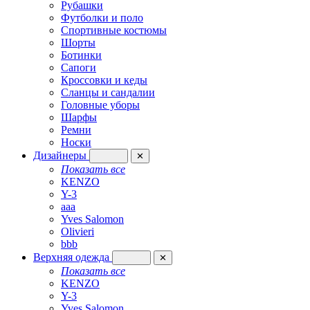
Рубашки
Футболки и поло
Спортивные костюмы
Шорты
Ботинки
Сапоги
Кроссовки и кеды
Сланцы и сандалии
Головные уборы
Шарфы
Ремни
Носки
Дизайнеры
✕
Показать все
KENZO
Y-3
aaa
Yves Salomon
Olivieri
bbb
Верхняя одежда
✕
Показать все
KENZO
Y-3
Yves Salomon