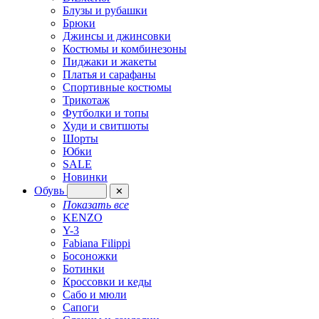
Блузы и рубашки
Брюки
Джинсы и джинсовки
Костюмы и комбинезоны
Пиджаки и жакеты
Платья и сарафаны
Спортивные костюмы
Трикотаж
Футболки и топы
Худи и свитшоты
Шорты
Юбки
SALE
Новинки
Обувь
✕
Показать все
KENZO
Y-3
Fabiana Filippi
Босоножки
Ботинки
Кроссовки и кеды
Сабо и мюли
Сапоги