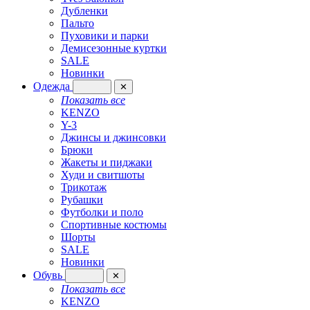
Дубленки
Пальто
Пуховики и парки
Демисезонные куртки
SALE
Новинки
Одежда
✕
Показать все
KENZO
Y-3
Джинсы и джинсовки
Брюки
Жакеты и пиджаки
Худи и свитшоты
Трикотаж
Рубашки
Футболки и поло
Спортивные костюмы
Шорты
SALE
Новинки
Обувь
✕
Показать все
KENZO