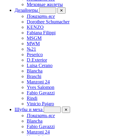
Меховые жилеты
Дизайнеры
✕
Показать все
Dorothee Schumacher
KENZO
Fabiana Filippi
MSGM
MWM
№21
Peserico
D.Exterior
Luisa Cerano
Blancha
Braschi
Manzoni 24
Yves Salomon
Fabio Gavazzi
Rindi
Vinicio Pajaro
Шубы и меха
✕
Показать все
Blancha
Fabio Gavazzi
Manzoni 24