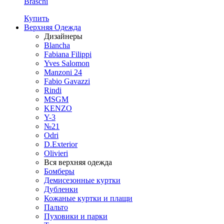
Braschi
Купить
Верхняя Одежда
Дизайнеры
Blancha
Fabiana Filippi
Yves Salomon
Manzoni 24
Fabio Gavazzi
Rindi
MSGM
KENZO
Y-3
№21
Odri
D.Exterior
Olivieri
Вся верхняя одежда
Бомберы
Демисезонные куртки
Дубленки
Кожаные куртки и плащи
Пальто
Пуховики и парки