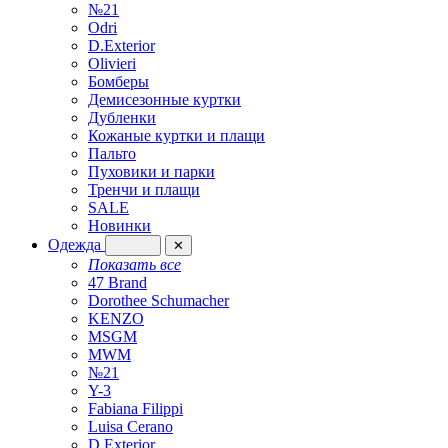
№21
Odri
D.Exterior
Olivieri
Бомберы
Демисезонные куртки
Дубленки
Кожаные куртки и плащи
Пальто
Пуховики и парки
Тренчи и плащи
SALE
Новинки
Одежда
✕
Показать все
47 Brand
Dorothee Schumacher
KENZO
MSGM
MWM
№21
Y-3
Fabiana Filippi
Luisa Cerano
D.Exterior