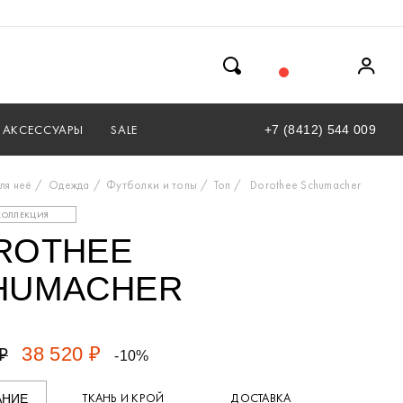
АКСЕССУАРЫ
SALE
+7 (8412) 544 009
ля неё
Одежда
Футболки и топы
Топ
Dorothee Schumacher
КОЛЛЕКЦИЯ
ROTHEE
HUMACHER
38 520 ₽
₽
-10%
ТКАНЬ И КРОЙ
ДОСТАВКА
АНИЕ