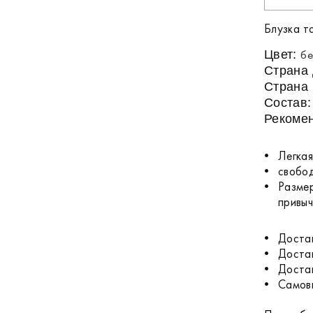
Блузка т
бе
Цвет:
Страна
Страна 
Состав
Рекомен
Легкая
свобо
Размер
привы
Достав
Достав
Достав
Самовы