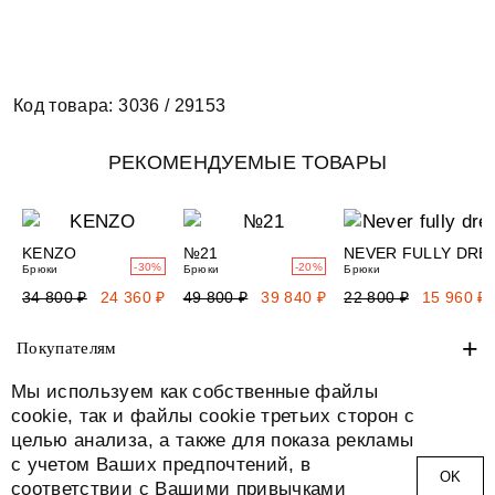
Код товара: 3036 / 29153
РЕКОМЕНДУЕМЫЕ ТОВАРЫ
KENZO
№21
NEVER FULLY DRE
-30%
-20%
Брюки
Брюки
Брюки
34 800 ₽
24 360 ₽
49 800 ₽
39 840 ₽
22 800 ₽
15 960 ₽
+
Покупателям
Мы используем как собственные файлы
+
О нас
cookie, так и файлы cookie третьих сторон с
целью анализа, а также для показа рекламы
+
Адреса
с учетом Ваших предпочтений, в
ОK
соответствии с Вашими привычками