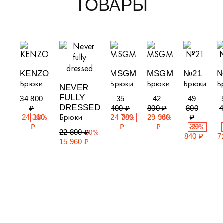
ТОВАРЫ
KENZO
MSGM
MSGM
№21
№
Брюки
Брюки
Брюки
Брюки
Б
NEVER
FULLY
34 800
35
42
49
DRESSED
₽
400 ₽
800 ₽
800
4
Брюки
24 360
24 780
29 960
₽
-30%
-30%
-30%
₽
₽
₽
39
-20%
22 800 ₽
-30%
840 ₽
7
15 960 ₽