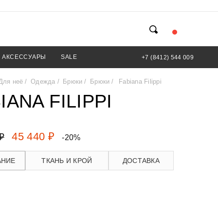
АКСЕССУАРЫ
SALE
+7 (8412) 544 009
Для неё
Одежда
Брюки
Брюки
Fabiana Filippi
IANA FILIPPI
45 440 ₽
₽
-20%
АНИЕ
ТКАНЬ И КРОЙ
ДОСТАВКА