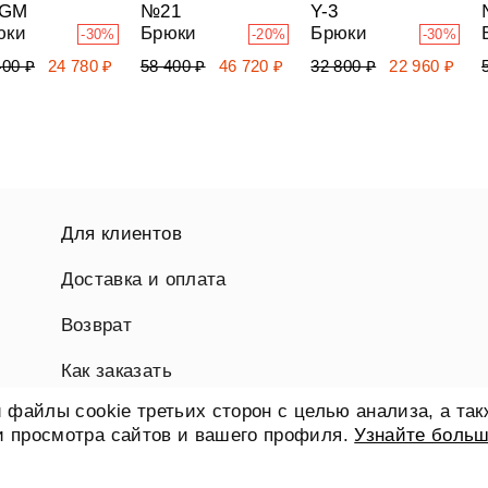
GM
№21
Y-3
юки
Брюки
Брюки
-30%
-20%
-30%
400 ₽
24 780 ₽
58 400 ₽
46 720 ₽
32 800 ₽
22 960 ₽
Для клиентов
Доставка и оплата
Возврат
Как заказать
 файлы cookie третьих сторон с целью анализа, а та
Карта лояльности
и просмотра сайтов и вашего профиля.
Узнайте больш
© 2026 Bagira Fashion H