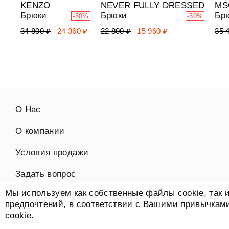
KENZO
NEVER FULLY DRESSED
MS
Брюки
Брюки
Бр
-30%
-30%
34 800 ₽
24 360 ₽
22 800 ₽
15 960 ₽
35 
О Нас
О компании
Условия продажи
Задать вопрос
Мы используем как собственные файлы cookie, так и
Контакты
предпочтений, в соответствии с Вашими привычкам
cookie.