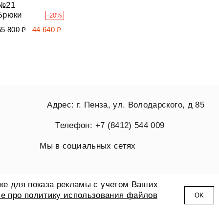
№21
Брюки
-20%
55 800 ₽
44 640 ₽
Адрес: г. Пенза, ул. Володарского, д 85
Телефон: +7 (8412) 544 009
Мы в социальных сетях
кже для показа рекламы с учетом Ваших
е про политику использования файлов
ОK
ouse. Все права защищены. ИП Суслина О.В. / ИНН:583608783330