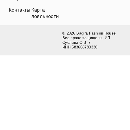
Контакты
Карта
лояльности
© 2026 Bagira Fashion House.
Все права защищены. ИП
Суслина О.В. /
ИНН:583608783330