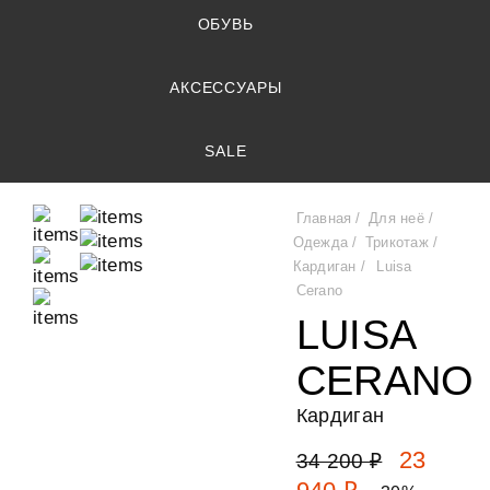
ОБУВЬ
АКСЕССУАРЫ
SALE
Главная
Для неё
Одежда
Трикотаж
Кардиган
Luisa
Cerano
LUISA
CERANO
Кардиган
23
34 200 ₽