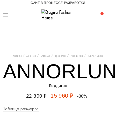
САЙТ В ПРОЦЕССЕ РАЗРАБОТКИ
Главная
Для неё
Одежда
Трикотаж
Кардиган
Annorlunda
ANNORLU
Кардиган
15 960 ₽
22 800 ₽
-30%
Таблица размеров