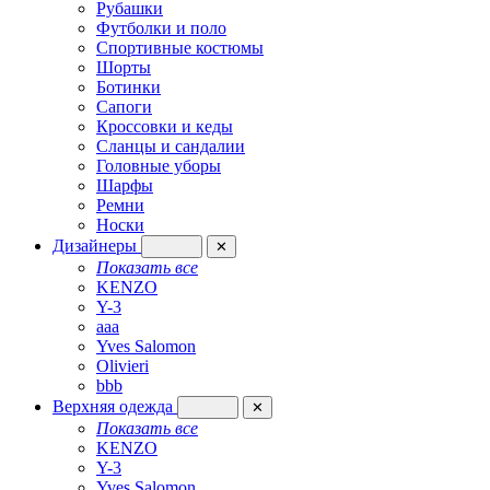
Рубашки
Футболки и поло
Спортивные костюмы
Шорты
Ботинки
Сапоги
Кроссовки и кеды
Сланцы и сандалии
Головные уборы
Шарфы
Ремни
Носки
Дизайнеры
✕
Показать все
KENZO
Y-3
aaa
Yves Salomon
Olivieri
bbb
Верхняя одежда
✕
Показать все
KENZO
Y-3
Yves Salomon