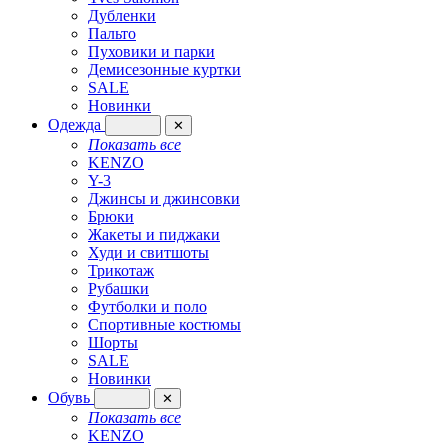
Дубленки
Пальто
Пуховики и парки
Демисезонные куртки
SALE
Новинки
Одежда
✕
Показать все
KENZO
Y-3
Джинсы и джинсовки
Брюки
Жакеты и пиджаки
Худи и свитшоты
Трикотаж
Рубашки
Футболки и поло
Спортивные костюмы
Шорты
SALE
Новинки
Обувь
✕
Показать все
KENZO