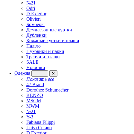
№21
Odri
D.Exterior
Olivieri
Бомберы
Демисезонные куртки
Дубленки
Кожаные куртки и плащи
Пальто
Пуховики и парки
Тренчи и плащи
SALE
Новинки
Одежда
✕
Показать все
47 Brand
Dorothee Schumacher
KENZO
MSGM
MWM
№21
Y-3
Fabiana Filippi
Luisa Cerano
D.Exterior