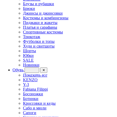
Блузы и рубашки
Брюки
Джинсы и джинсовки
Костюмы и комбинезоны
Пиджаки и жакеты
Платья и сарафаны
Спортивные костюмы
Трикотаж
Футболки и топы
Худи и свитшоты
Шорты
Юбки
SALE
Новинки
Обувь
✕
Показать все
KENZO
Y-3
Fabiana Filippi
Босоножки
Ботинки
Кроссовки и кеды
Сабо и мюли
Сапоги