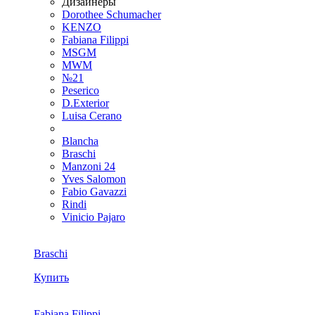
Дизайнеры
Dorothee Schumacher
KENZO
Fabiana Filippi
MSGM
MWM
№21
Peserico
D.Exterior
Luisa Cerano
Blancha
Braschi
Manzoni 24
Yves Salomon
Fabio Gavazzi
Rindi
Vinicio Pajaro
Braschi
Купить
Fabiana Filippi