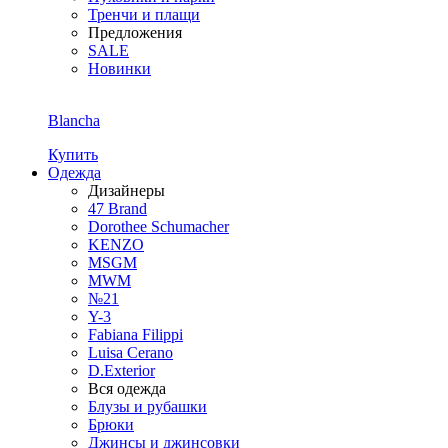
Тренчи и плащи
Предложения
SALE
Новинки
Blancha
Купить
Одежда
Дизайнеры
47 Brand
Dorothee Schumacher
KENZO
MSGM
MWM
№21
Y-3
Fabiana Filippi
Luisa Cerano
D.Exterior
Вся одежда
Блузы и рубашки
Брюки
Джинсы и джинсовки