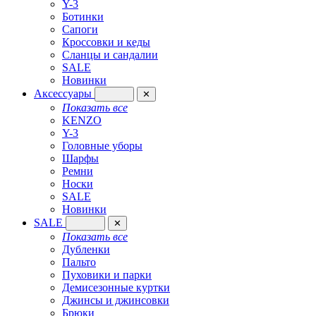
Y-3
Ботинки
Сапоги
Кроссовки и кеды
Сланцы и сандалии
SALE
Новинки
Аксессуары
✕
Показать все
KENZO
Y-3
Головные уборы
Шарфы
Ремни
Носки
SALE
Новинки
SALE
✕
Показать все
Дубленки
Пальто
Пуховики и парки
Демисезонные куртки
Джинсы и джинсовки
Брюки