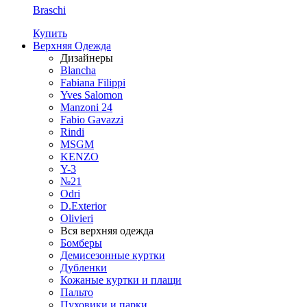
Braschi
Купить
Верхняя Одежда
Дизайнеры
Blancha
Fabiana Filippi
Yves Salomon
Manzoni 24
Fabio Gavazzi
Rindi
MSGM
KENZO
Y-3
№21
Odri
D.Exterior
Olivieri
Вся верхняя одежда
Бомберы
Демисезонные куртки
Дубленки
Кожаные куртки и плащи
Пальто
Пуховики и парки