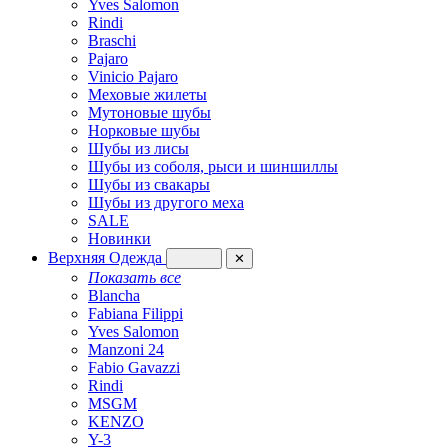
Yves Salomon
Rindi
Braschi
Pajaro
Vinicio Pajaro
Меховые жилеты
Мутоновые шубы
Норковые шубы
Шубы из лисы
Шубы из соболя, рыси и шиншиллы
Шубы из свакары
Шубы из другого меха
SALE
Новинки
Верхняя Одежда
✕
Показать все
Blancha
Fabiana Filippi
Yves Salomon
Manzoni 24
Fabio Gavazzi
Rindi
MSGM
KENZO
Y-3