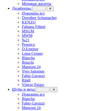
Меховые жилеты
Дизайнеры
✕
Показать все
Dorothee Schumacher
KENZO
Fabiana Filippi
MSGM
MWM
№21
Peserico
D.Exterior
Luisa Cerano
Blancha
Braschi
Manzoni 24
Yves Salomon
Fabio Gavazzi
Rindi
Vinicio Pajaro
Шубы и меха
✕
Показать все
Blancha
Fabio Gavazzi
Manzoni 24