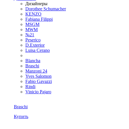
Дизайнеры
Dorothee Schumacher
KENZO
Fabiana Filippi
MSGM
MWM
№21
Peserico
D.Exterior
Luisa Cerano
Blancha
Braschi
Manzoni 24
Yves Salomon
Fabio Gavazzi
Rindi
Vinicio Pajaro
Braschi
Купить