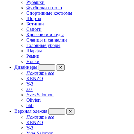
Рубашки
Футболки и поло
Спортивные костюмы
Шорты
Ботинки
Сапоги
Кроссовки и кеды
Сланцы и сандалии
Головные уборы
Шарфы
Ремни
Носки
Дизайнеры
✕
Показать все
KENZO
Y-3
aaa
Yves Salomon
Olivieri
bbb
Верхняя одежда
✕
Показать все
KENZO
Y-3
Yves Salomon