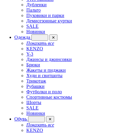
Дубленки
Пальто
Пуховики и парки
Демисезонные куртки
SALE
Новинки
Одежда
✕
Показать все
KENZO
Y-3
Джинсы и джинсовки
Брюки
Жакеты и пиджаки
Худи и свитшоты
Трикотаж
Рубашки
Футболки и поло
Спортивные костюмы
Шорты
SALE
Новинки
Обувь
✕
Показать все
KENZO