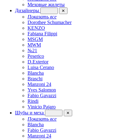
Меховые жилеты
Дизайнеры
✕
Показать все
Dorothee Schumacher
KENZO
Fabiana Filippi
MSGM
MWM
№21
Peserico
D.Exterior
Luisa Cerano
Blancha
Braschi
Manzoni 24
Yves Salomon
Fabio Gavazzi
Rindi
Vinicio Pajaro
Шубы и меха
✕
Показать все
Blancha
Fabio Gavazzi
Manzoni 24