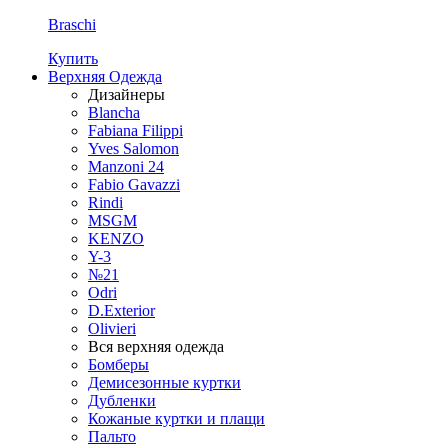
Braschi
Купить
Верхняя Одежда
Дизайнеры
Blancha
Fabiana Filippi
Yves Salomon
Manzoni 24
Fabio Gavazzi
Rindi
MSGM
KENZO
Y-3
№21
Odri
D.Exterior
Olivieri
Вся верхняя одежда
Бомберы
Демисезонные куртки
Дубленки
Кожаные куртки и плащи
Пальто