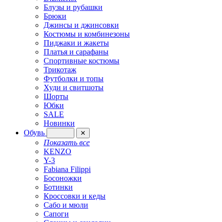
Блузы и рубашки
Брюки
Джинсы и джинсовки
Костюмы и комбинезоны
Пиджаки и жакеты
Платья и сарафаны
Спортивные костюмы
Трикотаж
Футболки и топы
Худи и свитшоты
Шорты
Юбки
SALE
Новинки
Обувь
✕
Показать все
KENZO
Y-3
Fabiana Filippi
Босоножки
Ботинки
Кроссовки и кеды
Сабо и мюли
Сапоги