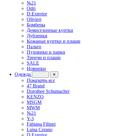
№21
Odri
D.Exterior
Olivieri
Бомберы
Демисезонные куртки
Дубленки
Кожаные куртки и плащи
Пальто
Пуховики и парки
Тренчи и плащи
SALE
Новинки
Одежда
✕
Показать все
47 Brand
Dorothee Schumacher
KENZO
MSGM
MWM
№21
Y-3
Fabiana Filippi
Luisa Cerano
D.Exterior