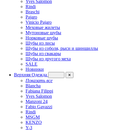
Yves Salomon
Rindi
Braschi
Pajaro
Vinicio Pajaro
Меховые жилеты
Мутоновые шубы
Норковые шубы
Шубы из лисы
Шубы из соболя, рыси и шиншиллы
Шубы из свакары
Шубы из другого меха
SALE
Новинки
Верхняя Одежда
✕
Показать все
Blancha
Fabiana Filippi
Yves Salomon
Manzoni 24
Fabio Gavazzi
Rindi
MSGM
KENZO
Y-3