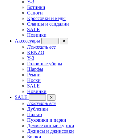
Y-3
Ботинки
Сапоги
Кроссовки и кеды
Сланцы и сандалии
SALE
Новинки
Аксессуары
✕
Показать все
KENZO
Y-3
Головные уборы
Шарфы
Ремни
Носки
SALE
Новинки
SALE
✕
Показать все
Дубленки
Пальто
Пуховики и парки
Демисезонные куртки
Джинсы и джинсовки
Брюки