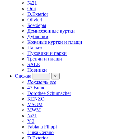
№21
Odri
D.Exterior
Olivieri
Бомберы
Демисезонные куртки
Дубленки
Кожаные куртки и плащи
Пальто
Пуховики и парки
Тренчи и плащи
SALE
Новинки
Одежда
✕
Показать все
47 Brand
Dorothee Schumacher
KENZO
MSGM
MWM
№21
Y-3
Fabiana Filippi
Luisa Cerano
D.Exterior