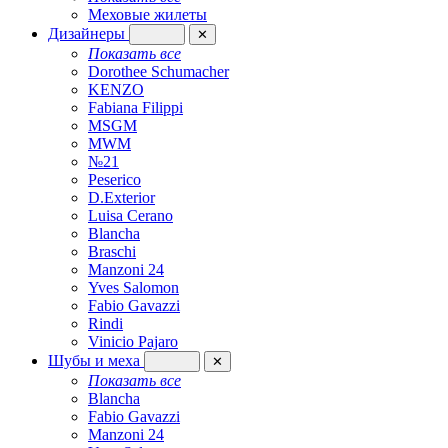
Меховые жилеты
Дизайнеры
✕
Показать все
Dorothee Schumacher
KENZO
Fabiana Filippi
MSGM
MWM
№21
Peserico
D.Exterior
Luisa Cerano
Blancha
Braschi
Manzoni 24
Yves Salomon
Fabio Gavazzi
Rindi
Vinicio Pajaro
Шубы и меха
✕
Показать все
Blancha
Fabio Gavazzi
Manzoni 24