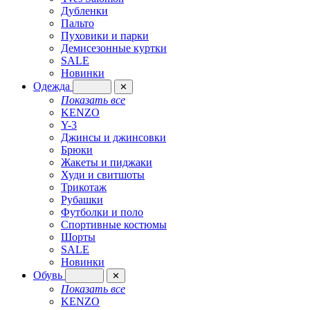
Дубленки
Пальто
Пуховики и парки
Демисезонные куртки
SALE
Новинки
Одежда
✕
Показать все
KENZO
Y-3
Джинсы и джинсовки
Брюки
Жакеты и пиджаки
Худи и свитшоты
Трикотаж
Рубашки
Футболки и поло
Спортивные костюмы
Шорты
SALE
Новинки
Обувь
✕
Показать все
KENZO