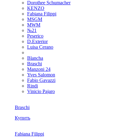
Dorothee Schumacher
KENZO
Fabiana Filippi
MSGM
MWM
№21
Peserico
D.Exterior
Luisa Cerano
Blancha
Braschi
Manzoni 24
Yves Salomon
Fabio Gavazzi
Rindi
Vinicio Pajaro
Braschi
Купить
Fabiana Filippi