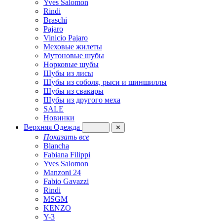
Yves Salomon
Rindi
Braschi
Pajaro
Vinicio Pajaro
Меховые жилеты
Мутоновые шубы
Норковые шубы
Шубы из лисы
Шубы из соболя, рыси и шиншиллы
Шубы из свакары
Шубы из другого меха
SALE
Новинки
Верхняя Одежда
✕
Показать все
Blancha
Fabiana Filippi
Yves Salomon
Manzoni 24
Fabio Gavazzi
Rindi
MSGM
KENZO
Y-3