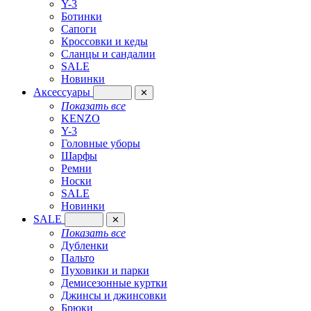
Y-3
Ботинки
Сапоги
Кроссовки и кеды
Сланцы и сандалии
SALE
Новинки
Аксессуары
✕
Показать все
KENZO
Y-3
Головные уборы
Шарфы
Ремни
Носки
SALE
Новинки
SALE
✕
Показать все
Дубленки
Пальто
Пуховики и парки
Демисезонные куртки
Джинсы и джинсовки
Брюки