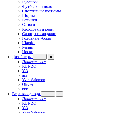
Рубашки
Футболки и поло
Спортивные костюмы
Шорты
Ботинки
Сапоги
Кроссовки и кеды
Сланцы и сандалии
Головные уборы
Шарфы
Ремни
Носки
Дизайнеры
✕
Показать все
KENZO
Y-3
aaa
Yves Salomon
Olivieri
bbb
Верхняя одежда
✕
Показать все
KENZO
Y-3
Yves Salomon