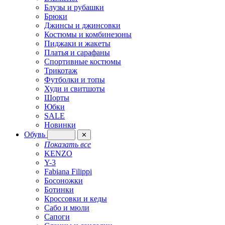
Блузы и рубашки
Брюки
Джинсы и джинсовки
Костюмы и комбинезоны
Пиджаки и жакеты
Платья и сарафаны
Спортивные костюмы
Трикотаж
Футболки и топы
Худи и свитшоты
Шорты
Юбки
SALE
Новинки
Обувь
✕
Показать все
KENZO
Y-3
Fabiana Filippi
Босоножки
Ботинки
Кроссовки и кеды
Сабо и мюли
Сапоги