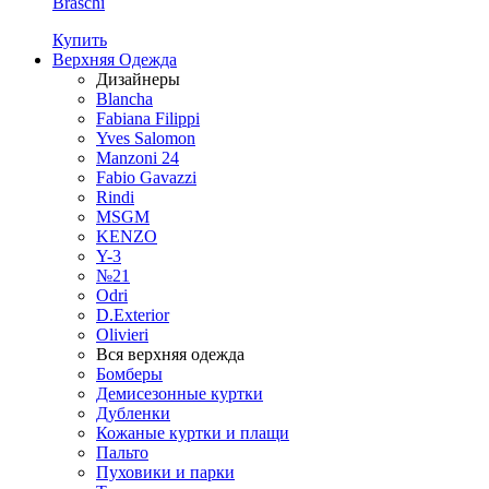
Braschi
Купить
Верхняя Одежда
Дизайнеры
Blancha
Fabiana Filippi
Yves Salomon
Manzoni 24
Fabio Gavazzi
Rindi
MSGM
KENZO
Y-3
№21
Odri
D.Exterior
Olivieri
Вся верхняя одежда
Бомберы
Демисезонные куртки
Дубленки
Кожаные куртки и плащи
Пальто
Пуховики и парки