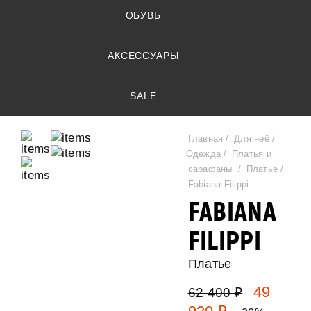
ОБУВЬ
АКСЕССУАРЫ
SALE
Главная
Для неё
Одежда
Платья и
сарафаны
Платье
Fabiana Filippi
FABIANA
FILIPPI
Платье
49
62 400 ₽