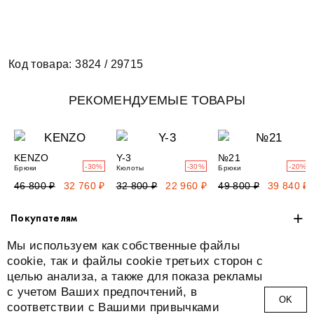
Код товара: 3824 / 29715
РЕКОМЕНДУЕМЫЕ ТОВАРЫ
KENZO
Y-3
№21
-30%
-30%
-20%
Брюки
Кюлоты
Брюки
46 800 ₽
32 760 ₽
32 800 ₽
22 960 ₽
49 800 ₽
39 840 ₽
+
Покупателям
Мы используем как собственные файлы
+
О нас
cookie, так и файлы cookie третьих сторон с
целью анализа, а также для показа рекламы
+
Адреса
с учетом Ваших предпочтений, в
ОK
соответствии с Вашими привычками
Мы в соцсетях