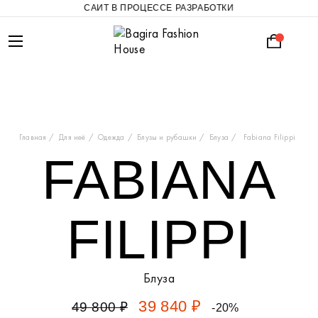
САЙТ В ПРОЦЕССЕ РАЗРАБОТКИ
Главная
Для неё
Одежда
Блузы и рубашки
Блуза
Fabiana Filippi
FABIANA
FILIPPI
Блуза
39 840 ₽
49 800 ₽
-20%