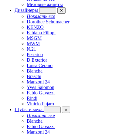
Меховые жилеты
Дизайнеры
✕
Показать все
Dorothee Schumacher
KENZO
Fabiana Filippi
MSGM
MWM
№21
Peserico
D.Exterior
Luisa Cerano
Blancha
Braschi
Manzoni 24
Yves Salomon
Fabio Gavazzi
Rindi
Vinicio Pajaro
Шубы и меха
✕
Показать все
Blancha
Fabio Gavazzi
Manzoni 24