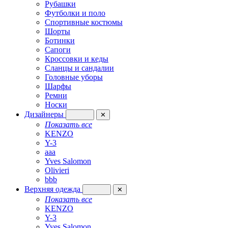
Рубашки
Футболки и поло
Спортивные костюмы
Шорты
Ботинки
Сапоги
Кроссовки и кеды
Сланцы и сандалии
Головные уборы
Шарфы
Ремни
Носки
Дизайнеры
✕
Показать все
KENZO
Y-3
aaa
Yves Salomon
Olivieri
bbb
Верхняя одежда
✕
Показать все
KENZO
Y-3
Yves Salomon