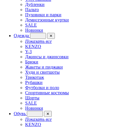
Дубленки
Пальто
Пуховики и парки
Демисезонные куртки
SALE
Новинки
Одежда
✕
Показать все
KENZO
Y-3
Джинсы и джинсовки
Брюки
Жакеты и пиджаки
Худи и свитшоты
Трикотаж
Рубашки
Футболки и поло
Спортивные костюмы
Шорты
SALE
Новинки
Обувь
✕
Показать все
KENZO