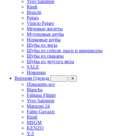
Yves Salomon
Rindi
Braschi
Pajaro
Vinicio Pajaro
Меховые жилеты
Мутоновые шубы
Норковые шубы
Шубы из лисы
Шубы из соболя, рыси и шиншиллы
Шубы из свакары
Шубы из другого меха
SALE
Новинки
Верхняя Одежда
✕
Показать все
Blancha
Fabiana Filippi
Yves Salomon
Manzoni 24
Fabio Gavazzi
Rindi
MSGM
KENZO
Y-3