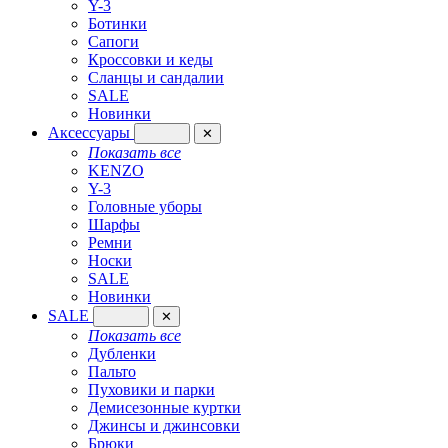
Y-3
Ботинки
Сапоги
Кроссовки и кеды
Сланцы и сандалии
SALE
Новинки
Аксессуары
✕
Показать все
KENZO
Y-3
Головные уборы
Шарфы
Ремни
Носки
SALE
Новинки
SALE
✕
Показать все
Дубленки
Пальто
Пуховики и парки
Демисезонные куртки
Джинсы и джинсовки
Брюки