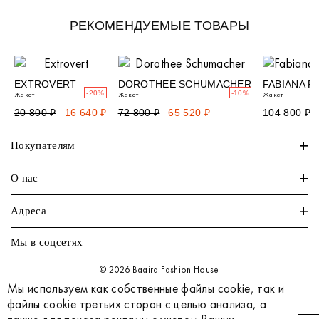
РЕКОМЕНДУЕМЫЕ ТОВАРЫ
EXTROVERT
DOROTHEE SCHUMACHER
FABIANA FI
-20%
-10%
Жакет
Жакет
Жакет
20 800 ₽
16 640 ₽
72 800 ₽
65 520 ₽
104 800 ₽
+
Покупателям
+
О нас
+
Адреса
Мы в соцсетях
© 2026 Bagira Fashion House
Все права защищены
Мы используем как собственные файлы cookie, так и
файлы cookie третьих сторон с целью анализа, а