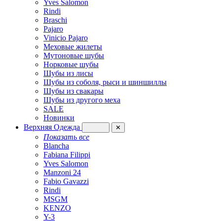
Yves Salomon
Rindi
Braschi
Pajaro
Vinicio Pajaro
Меховые жилеты
Мутоновые шубы
Норковые шубы
Шубы из лисы
Шубы из соболя, рыси и шиншиллы
Шубы из свакары
Шубы из другого меха
SALE
Новинки
Верхняя Одежда
✕
Показать все
Blancha
Fabiana Filippi
Yves Salomon
Manzoni 24
Fabio Gavazzi
Rindi
MSGM
KENZO
Y-3