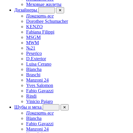
Меховые жилеты
Дизайнеры
✕
Показать все
Dorothee Schumacher
KENZO
Fabiana Filippi
MSGM
MWM
№21
Peserico
D.Exterior
Luisa Cerano
Blancha
Braschi
Manzoni 24
Yves Salomon
Fabio Gavazzi
Rindi
Vinicio Pajaro
Шубы и меха
✕
Показать все
Blancha
Fabio Gavazzi
Manzoni 24