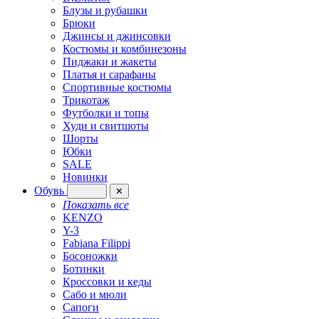
Блузы и рубашки
Брюки
Джинсы и джинсовки
Костюмы и комбинезоны
Пиджаки и жакеты
Платья и сарафаны
Спортивные костюмы
Трикотаж
Футболки и топы
Худи и свитшоты
Шорты
Юбки
SALE
Новинки
Обувь
✕
Показать все
KENZO
Y-3
Fabiana Filippi
Босоножки
Ботинки
Кроссовки и кеды
Сабо и мюли
Сапоги