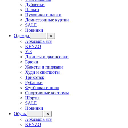
Дубленки
Пальто
Пуховики и парки
Демисезонные куртки
SALE
Новинки
Одежда
✕
Показать все
KENZO
Y-3
Джинсы и джинсовки
Брюки
Жакеты и пиджаки
Худи и свитшоты
Трикотаж
Рубашки
Футболки и поло
Спортивные костюмы
Шорты
SALE
Новинки
Обувь
✕
Показать все
KENZO