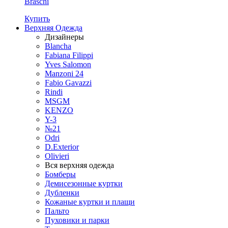
Braschi
Купить
Верхняя Одежда
Дизайнеры
Blancha
Fabiana Filippi
Yves Salomon
Manzoni 24
Fabio Gavazzi
Rindi
MSGM
KENZO
Y-3
№21
Odri
D.Exterior
Olivieri
Вся верхняя одежда
Бомберы
Демисезонные куртки
Дубленки
Кожаные куртки и плащи
Пальто
Пуховики и парки