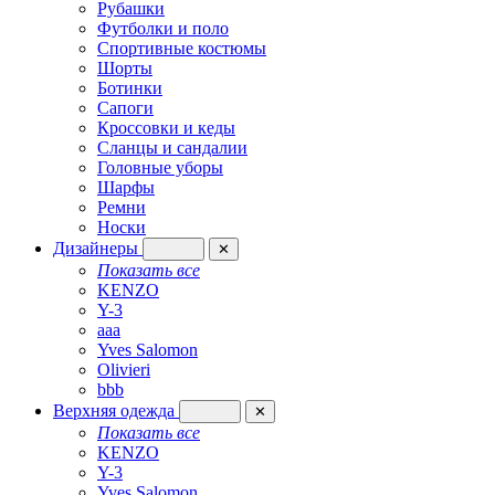
Рубашки
Футболки и поло
Спортивные костюмы
Шорты
Ботинки
Сапоги
Кроссовки и кеды
Сланцы и сандалии
Головные уборы
Шарфы
Ремни
Носки
Дизайнеры
✕
Показать все
KENZO
Y-3
aaa
Yves Salomon
Olivieri
bbb
Верхняя одежда
✕
Показать все
KENZO
Y-3
Yves Salomon