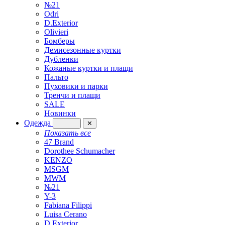
№21
Odri
D.Exterior
Olivieri
Бомберы
Демисезонные куртки
Дубленки
Кожаные куртки и плащи
Пальто
Пуховики и парки
Тренчи и плащи
SALE
Новинки
Одежда
✕
Показать все
47 Brand
Dorothee Schumacher
KENZO
MSGM
MWM
№21
Y-3
Fabiana Filippi
Luisa Cerano
D.Exterior