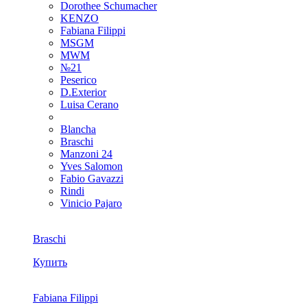
Dorothee Schumacher
KENZO
Fabiana Filippi
MSGM
MWM
№21
Peserico
D.Exterior
Luisa Cerano
Blancha
Braschi
Manzoni 24
Yves Salomon
Fabio Gavazzi
Rindi
Vinicio Pajaro
Braschi
Купить
Fabiana Filippi