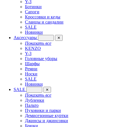
Y-3
Ботинки
Сапоги
Кроссовки и кеды
Сланцы и сандалии
SALE
Новинки
Аксессуары
✕
Показать все
KENZO
Y-3
Головные уборы
Шарфы
Ремни
Носки
SALE
Новинки
SALE
✕
Показать все
Дубленки
Пальто
Пуховики и парки
Демисезонные куртки
Джинсы и джинсовки
Брюки