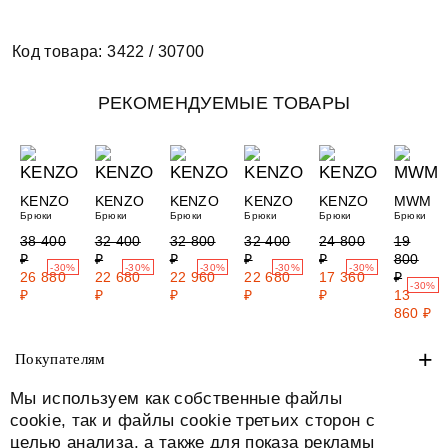
Код товара: 3422 / 30700
РЕКОМЕНДУЕМЫЕ ТОВАРЫ
KENZO
KENZO
KENZO
KENZO
KENZO
MWM
Брюки
Брюки
Брюки
Брюки
Брюки
Брюки
38 400
32 400
32 800
32 400
24 800
19
₽
₽
₽
₽
₽
800
-30%
-30%
-30%
-30%
-30%
26 880
22 680
22 960
22 680
17 360
₽
-30%
₽
₽
₽
₽
₽
13
860 ₽
+
Покупателям
Мы используем как собственные файлы
+
О нас
cookie, так и файлы cookie третьих сторон с
целью анализа, а также для показа рекламы