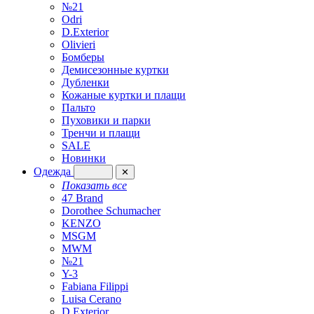
№21
Odri
D.Exterior
Olivieri
Бомберы
Демисезонные куртки
Дубленки
Кожаные куртки и плащи
Пальто
Пуховики и парки
Тренчи и плащи
SALE
Новинки
Одежда
✕
Показать все
47 Brand
Dorothee Schumacher
KENZO
MSGM
MWM
№21
Y-3
Fabiana Filippi
Luisa Cerano
D.Exterior