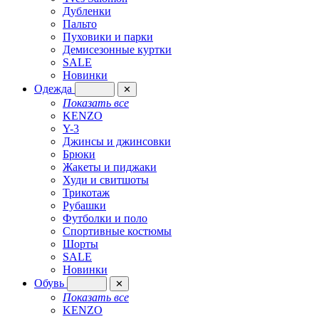
Дубленки
Пальто
Пуховики и парки
Демисезонные куртки
SALE
Новинки
Одежда
✕
Показать все
KENZO
Y-3
Джинсы и джинсовки
Брюки
Жакеты и пиджаки
Худи и свитшоты
Трикотаж
Рубашки
Футболки и поло
Спортивные костюмы
Шорты
SALE
Новинки
Обувь
✕
Показать все
KENZO