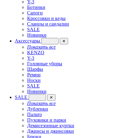
Y-3
Ботинки
Сапоги
Кроссовки и кеды
Сланцы и сандалии
SALE
Новинки
Аксессуары
✕
Показать все
KENZO
Y-3
Головные уборы
Шарфы
Ремни
Носки
SALE
Новинки
SALE
✕
Показать все
Дубленки
Пальто
Пуховики и парки
Демисезонные куртки
Джинсы и джинсовки
Брюки