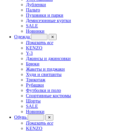
Дубленки
Пальто
Пуховики и парки
Демисезонные куртки
SALE
Новинки
Одежда
✕
Показать все
KENZO
Y-3
Джинсы и джинсовки
Брюки
Жакеты и пиджаки
Худи и свитшоты
Трикотаж
Рубашки
Футболки и поло
Спортивные костюмы
Шорты
SALE
Новинки
Обувь
✕
Показать все
KENZO