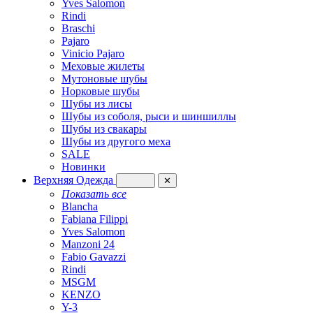
Yves Salomon
Rindi
Braschi
Pajaro
Vinicio Pajaro
Меховые жилеты
Мутоновые шубы
Норковые шубы
Шубы из лисы
Шубы из соболя, рыси и шиншиллы
Шубы из свакары
Шубы из другого меха
SALE
Новинки
Верхняя Одежда
✕
Показать все
Blancha
Fabiana Filippi
Yves Salomon
Manzoni 24
Fabio Gavazzi
Rindi
MSGM
KENZO
Y-3