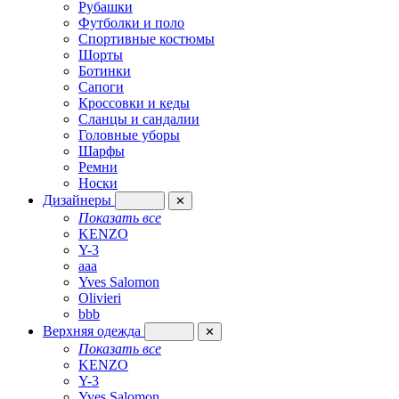
Рубашки
Футболки и поло
Спортивные костюмы
Шорты
Ботинки
Сапоги
Кроссовки и кеды
Сланцы и сандалии
Головные уборы
Шарфы
Ремни
Носки
Дизайнеры
✕
Показать все
KENZO
Y-3
aaa
Yves Salomon
Olivieri
bbb
Верхняя одежда
✕
Показать все
KENZO
Y-3
Yves Salomon