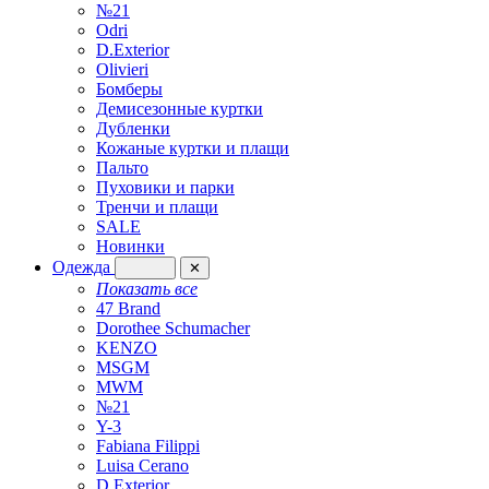
№21
Odri
D.Exterior
Olivieri
Бомберы
Демисезонные куртки
Дубленки
Кожаные куртки и плащи
Пальто
Пуховики и парки
Тренчи и плащи
SALE
Новинки
Одежда
✕
Показать все
47 Brand
Dorothee Schumacher
KENZO
MSGM
MWM
№21
Y-3
Fabiana Filippi
Luisa Cerano
D.Exterior