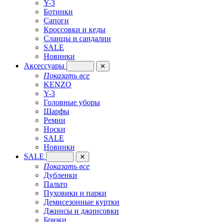
Y-3
Ботинки
Сапоги
Кроссовки и кеды
Сланцы и сандалии
SALE
Новинки
Аксессуары
✕
Показать все
KENZO
Y-3
Головные уборы
Шарфы
Ремни
Носки
SALE
Новинки
SALE
✕
Показать все
Дубленки
Пальто
Пуховики и парки
Демисезонные куртки
Джинсы и джинсовки
Брюки