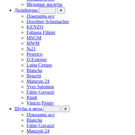
Меховые жилеты
Дизайнеры
✕
Показать все
Dorothee Schumacher
KENZO
Fabiana Filippi
MSGM
MWM
№21
Peserico
D.Exterior
Luisa Cerano
Blancha
Braschi
Manzoni 24
Yves Salomon
Fabio Gavazzi
Rindi
Vinicio Pajaro
Шубы и меха
✕
Показать все
Blancha
Fabio Gavazzi
Manzoni 24