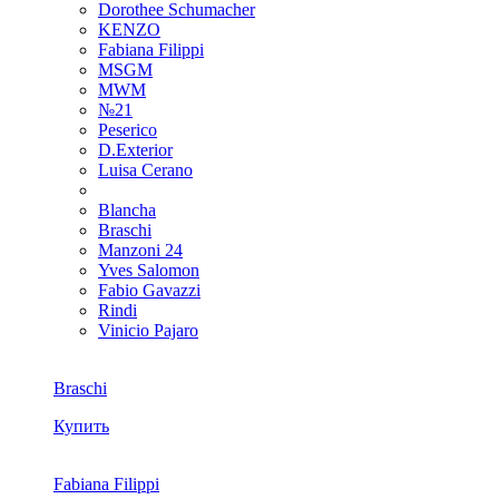
Dorothee Schumacher
KENZO
Fabiana Filippi
MSGM
MWM
№21
Peserico
D.Exterior
Luisa Cerano
Blancha
Braschi
Manzoni 24
Yves Salomon
Fabio Gavazzi
Rindi
Vinicio Pajaro
Braschi
Купить
Fabiana Filippi