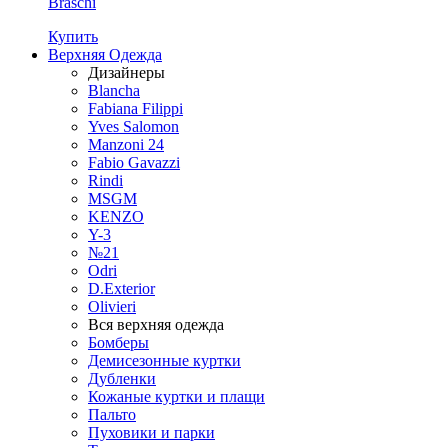
Braschi
Купить
Верхняя Одежда
Дизайнеры
Blancha
Fabiana Filippi
Yves Salomon
Manzoni 24
Fabio Gavazzi
Rindi
MSGM
KENZO
Y-3
№21
Odri
D.Exterior
Olivieri
Вся верхняя одежда
Бомберы
Демисезонные куртки
Дубленки
Кожаные куртки и плащи
Пальто
Пуховики и парки