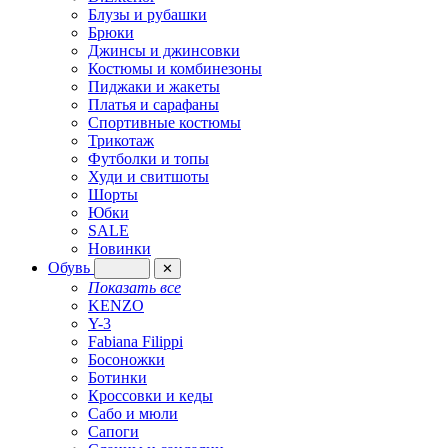
Блузы и рубашки
Брюки
Джинсы и джинсовки
Костюмы и комбинезоны
Пиджаки и жакеты
Платья и сарафаны
Спортивные костюмы
Трикотаж
Футболки и топы
Худи и свитшоты
Шорты
Юбки
SALE
Новинки
Обувь
✕
Показать все
KENZO
Y-3
Fabiana Filippi
Босоножки
Ботинки
Кроссовки и кеды
Сабо и мюли
Сапоги