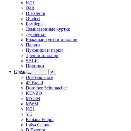
№21
Odri
D.Exterior
Olivieri
Бомберы
Демисезонные куртки
Дубленки
Кожаные куртки и плащи
Пальто
Пуховики и парки
Тренчи и плащи
SALE
Новинки
Одежда
✕
Показать все
47 Brand
Dorothee Schumacher
KENZO
MSGM
MWM
№21
Y-3
Fabiana Filippi
Luisa Cerano
D.Exterior