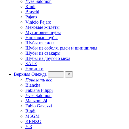
Yves Salomon
Rindi
Braschi
Pajaro
Vinicio Pajaro
Меховые жилеты
Мутоновые шубы
Норковые шубы
Шубы из лисы
Шубы из соболя, рыси и шиншиллы
Шубы из свакары
Шубы из другого меха
SALE
Новинки
Верхняя Одежда
✕
Показать все
Blancha
Fabiana Filippi
Yves Salomon
Manzoni 24
Fabio Gavazzi
Rindi
MSGM
KENZO
Y-3