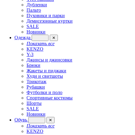
Дубленки
Пальто
Пуховики и парки
Демисезонные куртки
SALE
Новинки
Одежда
✕
Показать все
KENZO
Y-3
Джинсы и джинсовки
Брюки
Жакеты и пиджаки
Худи и свитшоты
Трикотаж
Рубашки
Футболки и поло
Спортивные костюмы
Шорты
SALE
Новинки
Обувь
✕
Показать все
KENZO