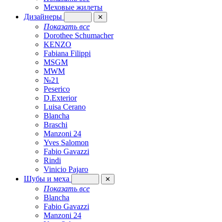
Меховые жилеты
Дизайнеры
✕
Показать все
Dorothee Schumacher
KENZO
Fabiana Filippi
MSGM
MWM
№21
Peserico
D.Exterior
Luisa Cerano
Blancha
Braschi
Manzoni 24
Yves Salomon
Fabio Gavazzi
Rindi
Vinicio Pajaro
Шубы и меха
✕
Показать все
Blancha
Fabio Gavazzi
Manzoni 24