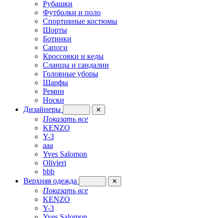
Рубашки
Футболки и поло
Спортивные костюмы
Шорты
Ботинки
Сапоги
Кроссовки и кеды
Сланцы и сандалии
Головные уборы
Шарфы
Ремни
Носки
Дизайнеры
✕
Показать все
KENZO
Y-3
aaa
Yves Salomon
Olivieri
bbb
Верхняя одежда
✕
Показать все
KENZO
Y-3
Yves Salomon