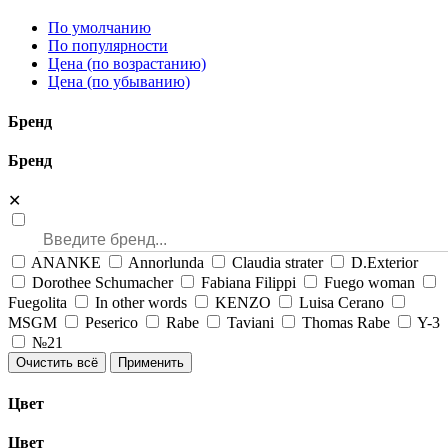
По умолчанию
По популярности
Цена (по возрастанию)
Цена (по убыванию)
Бренд
Бренд
✕
ANANKE
Annorlunda
Claudia strater
D.Exterior
Dorothee Schumacher
Fabiana Filippi
Fuego woman
Fuegolita
In other words
KENZO
Luisa Cerano
MSGM
Peserico
Rabe
Taviani
Thomas Rabe
Y-3
№21
Очистить всё
Применить
Цвет
Цвет