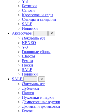
Y-3
Ботинки
Сапоги
Кроссовки и кеды
Сланцы и сандалии
SALE
Новинки
Аксессуары
✕
Показать все
KENZO
Y-3
Головные уборы
Шарфы
Ремни
Носки
SALE
Новинки
SALE
✕
Показать все
Дубленки
Пальто
Пуховики и парки
Демисезонные куртки
Джинсы и джинсовки
Брюки