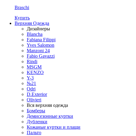
Braschi
Купить
Верхняя Одежда
Дизайнеры
Blancha
Fabiana Filippi
Yves Salomon
Manzoni 24
Fabio Gavazzi
Rindi
MSGM
KENZO
Y-3
№21
Odri
D.Exterior
Olivieri
Вся верхняя одежда
Бомберы
Демисезонные куртки
Дубленки
Кожаные куртки и плащи
Пальто