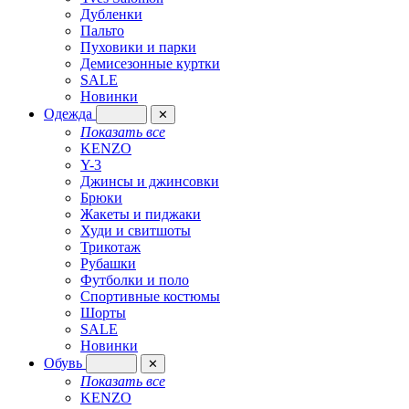
Дубленки
Пальто
Пуховики и парки
Демисезонные куртки
SALE
Новинки
Одежда
✕
Показать все
KENZO
Y-3
Джинсы и джинсовки
Брюки
Жакеты и пиджаки
Худи и свитшоты
Трикотаж
Рубашки
Футболки и поло
Спортивные костюмы
Шорты
SALE
Новинки
Обувь
✕
Показать все
KENZO