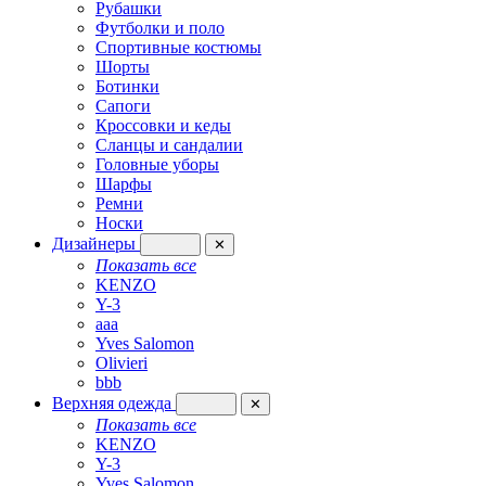
Рубашки
Футболки и поло
Спортивные костюмы
Шорты
Ботинки
Сапоги
Кроссовки и кеды
Сланцы и сандалии
Головные уборы
Шарфы
Ремни
Носки
Дизайнеры
✕
Показать все
KENZO
Y-3
aaa
Yves Salomon
Olivieri
bbb
Верхняя одежда
✕
Показать все
KENZO
Y-3
Yves Salomon