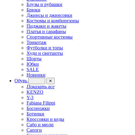
Блузы и рубашки
Брюки
Джинсы и джинсовки
Костюмы и комбинезоны
Пиджаки и жакеты
Платья и сарафаны
Спортивные костюмы
Трикотаж
Футболки и топы
Худи и свитшоты
Шорты
Юбки
SALE
Новинки
Обувь
✕
Показать все
KENZO
Y-3
Fabiana Filippi
Босоножки
Ботинки
Кроссовки и кеды
Сабо и мюли
Сапоги