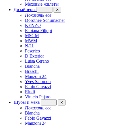
Меховые жилеты
Дизайнеры
✕
Показать все
Dorothee Schumacher
KENZO
Fabiana Filippi
MSGM
MWM
№21
Peserico
D.Exterior
Luisa Cerano
Blancha
Braschi
Manzoni 24
Yves Salomon
Fabio Gavazzi
Rindi
Vinicio Pajaro
Шубы и меха
✕
Показать все
Blancha
Fabio Gavazzi
Manzoni 24