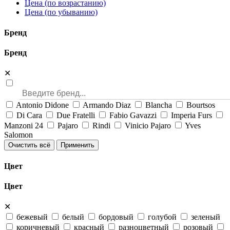
Цена (по возрастанию)
Цена (по убыванию)
Бренд
Бренд
✕
Antonio Didone
Armando Diaz
Blancha
Bourtsos
Di Cara
Due Fratelli
Fabio Gavazzi
Imperia Furs
Manzoni 24
Pajaro
Rindi
Vinicio Pajaro
Yves
Salomon
Очистить всё
Применить
Цвет
Цвет
✕
бежевый
белый
бордовый
голубой
зеленый
коричневый
красный
разноцветный
розовый