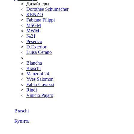
Дизайнеры
Dorothee Schumacher
KENZO
Fabiana Filippi
MSGM
MWM
№21
Peserico
D.Exterior
Luisa Cerano
Blancha
Braschi
Manzoni 24
Yves Salomon
Fabio Gavazzi
Rindi
Vinicio Pajaro
Braschi
Купить