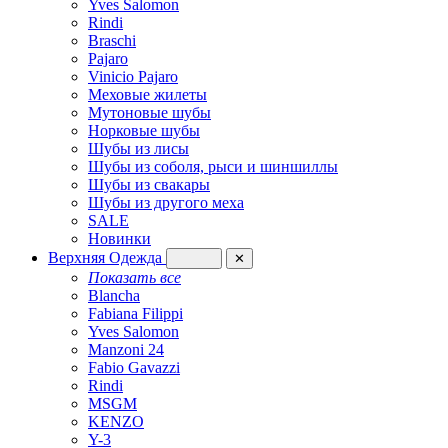
Yves Salomon
Rindi
Braschi
Pajaro
Vinicio Pajaro
Меховые жилеты
Мутоновые шубы
Норковые шубы
Шубы из лисы
Шубы из соболя, рыси и шиншиллы
Шубы из свакары
Шубы из другого меха
SALE
Новинки
Верхняя Одежда
✕
Показать все
Blancha
Fabiana Filippi
Yves Salomon
Manzoni 24
Fabio Gavazzi
Rindi
MSGM
KENZO
Y-3