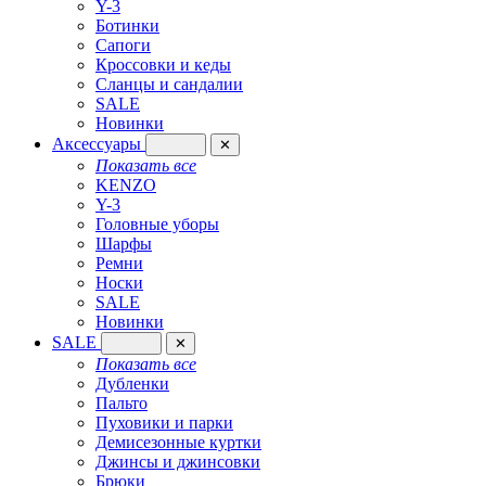
Y-3
Ботинки
Сапоги
Кроссовки и кеды
Сланцы и сандалии
SALE
Новинки
Аксессуары
✕
Показать все
KENZO
Y-3
Головные уборы
Шарфы
Ремни
Носки
SALE
Новинки
SALE
✕
Показать все
Дубленки
Пальто
Пуховики и парки
Демисезонные куртки
Джинсы и джинсовки
Брюки