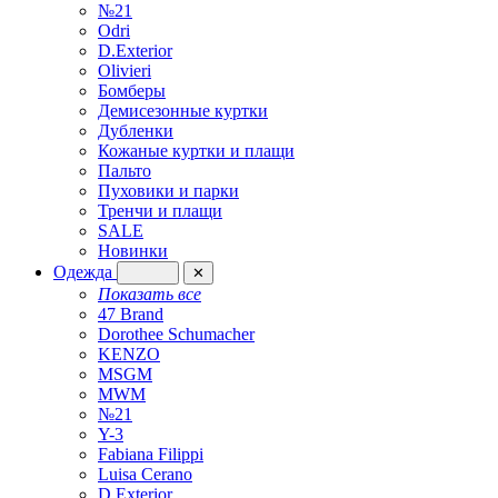
№21
Odri
D.Exterior
Olivieri
Бомберы
Демисезонные куртки
Дубленки
Кожаные куртки и плащи
Пальто
Пуховики и парки
Тренчи и плащи
SALE
Новинки
Одежда
✕
Показать все
47 Brand
Dorothee Schumacher
KENZO
MSGM
MWM
№21
Y-3
Fabiana Filippi
Luisa Cerano
D.Exterior