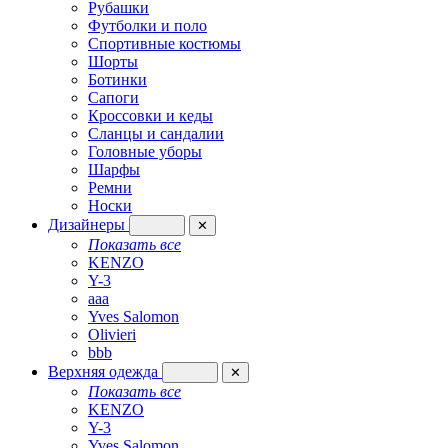
Рубашки
Футболки и поло
Спортивные костюмы
Шорты
Ботинки
Сапоги
Кроссовки и кеды
Сланцы и сандалии
Головные уборы
Шарфы
Ремни
Носки
Дизайнеры
✕
Показать все
KENZO
Y-3
aaa
Yves Salomon
Olivieri
bbb
Верхняя одежда
✕
Показать все
KENZO
Y-3
Yves Salomon