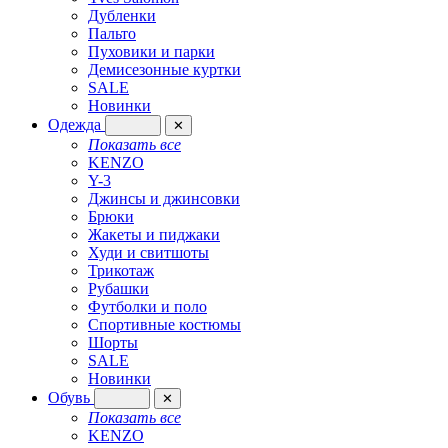
Дубленки
Пальто
Пуховики и парки
Демисезонные куртки
SALE
Новинки
Одежда
✕
Показать все
KENZO
Y-3
Джинсы и джинсовки
Брюки
Жакеты и пиджаки
Худи и свитшоты
Трикотаж
Рубашки
Футболки и поло
Спортивные костюмы
Шорты
SALE
Новинки
Обувь
✕
Показать все
KENZO