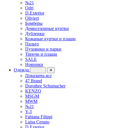
№21
Odri
D.Exterior
Olivieri
Бомберы
Демисезонные куртки
Дубленки
Кожаные куртки и плащи
Пальто
Пуховики и парки
Тренчи и плащи
SALE
Новинки
Одежда
✕
Показать все
47 Brand
Dorothee Schumacher
KENZO
MSGM
MWM
№21
Y-3
Fabiana Filippi
Luisa Cerano
D.Exterior