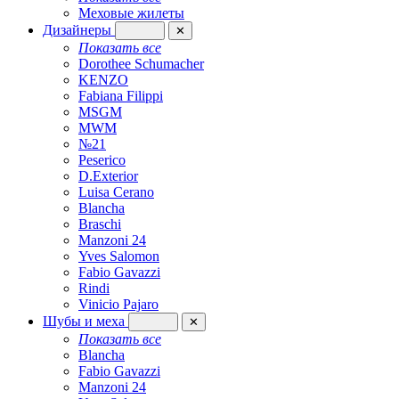
Меховые жилеты
Дизайнеры
✕
Показать все
Dorothee Schumacher
KENZO
Fabiana Filippi
MSGM
MWM
№21
Peserico
D.Exterior
Luisa Cerano
Blancha
Braschi
Manzoni 24
Yves Salomon
Fabio Gavazzi
Rindi
Vinicio Pajaro
Шубы и меха
✕
Показать все
Blancha
Fabio Gavazzi
Manzoni 24