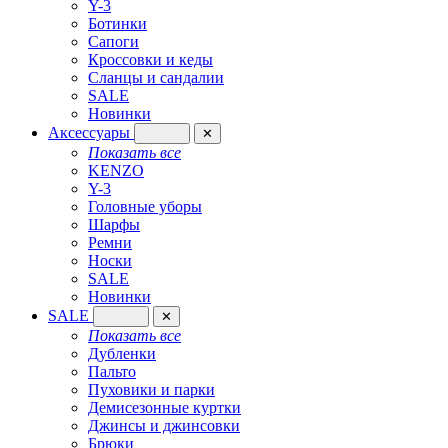
Y-3
Ботинки
Сапоги
Кроссовки и кеды
Сланцы и сандалии
SALE
Новинки
Аксессуары
✕
Показать все
KENZO
Y-3
Головные уборы
Шарфы
Ремни
Носки
SALE
Новинки
SALE
✕
Показать все
Дубленки
Пальто
Пуховики и парки
Демисезонные куртки
Джинсы и джинсовки
Брюки