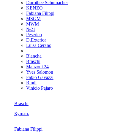
Dorothee Schumacher
KENZO
Fabiana Filippi
MSGM
MWM
№21
Peserico
D.Exterior
Luisa Cerano
Blancha
Braschi
Manzoni 24
Yves Salomon
Fabio Gavazzi
Rindi
Vinicio Pajaro
Braschi
Купить
Fabiana Filippi