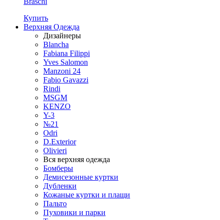
Braschi
Купить
Верхняя Одежда
Дизайнеры
Blancha
Fabiana Filippi
Yves Salomon
Manzoni 24
Fabio Gavazzi
Rindi
MSGM
KENZO
Y-3
№21
Odri
D.Exterior
Olivieri
Вся верхняя одежда
Бомберы
Демисезонные куртки
Дубленки
Кожаные куртки и плащи
Пальто
Пуховики и парки