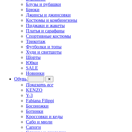
Блузы и рубашки
Брюки
Джинсы и джинсовки
Костюмы и комбинезоны
Пиджаки и жакеты
Платья и сарафаны
Спортивные костюмы
Трикотаж
Футболки и топы
Худи и свитшоты
Шорты
Юбки
SALE
Новинки
Обувь
✕
Показать все
KENZO
Y-3
Fabiana Filippi
Босоножки
Ботинки
Кроссовки и кеды
Сабо и мюли
Сапоги