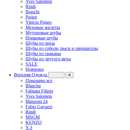
Yves Salomon
Rindi
Braschi
Pajaro
Vinicio Pajaro
Меховые жилеты
Мутоновые шубы
Норковые шубы
Шубы из лисы
Шубы из соболя, рыси и шиншиллы
Шубы из свакары
Шубы из другого меха
SALE
Новинки
Верхняя Одежда
✕
Показать все
Blancha
Fabiana Filippi
Yves Salomon
Manzoni 24
Fabio Gavazzi
Rindi
MSGM
KENZO
Y-3