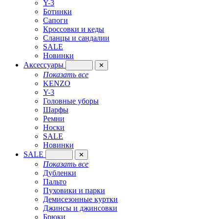
Y-3
Ботинки
Сапоги
Кроссовки и кеды
Сланцы и сандалии
SALE
Новинки
Аксессуары
✕
Показать все
KENZO
Y-3
Головные уборы
Шарфы
Ремни
Носки
SALE
Новинки
SALE
✕
Показать все
Дубленки
Пальто
Пуховики и парки
Демисезонные куртки
Джинсы и джинсовки
Брюки