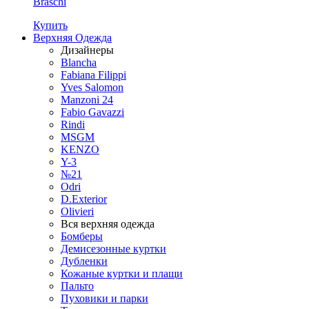
Braschi
Купить
Верхняя Одежда
Дизайнеры
Blancha
Fabiana Filippi
Yves Salomon
Manzoni 24
Fabio Gavazzi
Rindi
MSGM
KENZO
Y-3
№21
Odri
D.Exterior
Olivieri
Вся верхняя одежда
Бомберы
Демисезонные куртки
Дубленки
Кожаные куртки и плащи
Пальто
Пуховики и парки