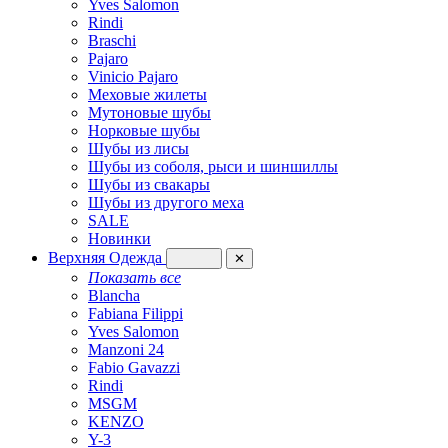
Yves Salomon
Rindi
Braschi
Pajaro
Vinicio Pajaro
Меховые жилеты
Мутоновые шубы
Норковые шубы
Шубы из лисы
Шубы из соболя, рыси и шиншиллы
Шубы из свакары
Шубы из другого меха
SALE
Новинки
Верхняя Одежда
✕
Показать все
Blancha
Fabiana Filippi
Yves Salomon
Manzoni 24
Fabio Gavazzi
Rindi
MSGM
KENZO
Y-3