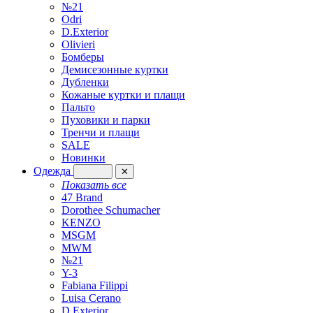
№21
Odri
D.Exterior
Olivieri
Бомберы
Демисезонные куртки
Дубленки
Кожаные куртки и плащи
Пальто
Пуховики и парки
Тренчи и плащи
SALE
Новинки
Одежда
✕
Показать все
47 Brand
Dorothee Schumacher
KENZO
MSGM
MWM
№21
Y-3
Fabiana Filippi
Luisa Cerano
D.Exterior