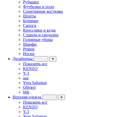
Рубашки
Футболки и поло
Спортивные костюмы
Шорты
Ботинки
Сапоги
Кроссовки и кеды
Сланцы и сандалии
Головные уборы
Шарфы
Ремни
Носки
Дизайнеры
✕
Показать все
KENZO
Y-3
aaa
Yves Salomon
Olivieri
bbb
Верхняя одежда
✕
Показать все
KENZO
Y-3
Yves Salomon