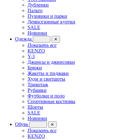
Дубленки
Пальто
Пуховики и парки
Демисезонные куртки
SALE
Новинки
Одежда
✕
Показать все
KENZO
Y-3
Джинсы и джинсовки
Брюки
Жакеты и пиджаки
Худи и свитшоты
Трикотаж
Рубашки
Футболки и поло
Спортивные костюмы
Шорты
SALE
Новинки
Обувь
✕
Показать все
KENZO