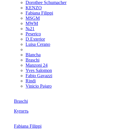
Dorothee Schumacher
KENZO
Fabiana Filippi
MSGM
MWM
№21
Peserico
D.Exterior
Luisa Cerano
Blancha
Braschi
Manzoni 24
Yves Salomon
Fabio Gavazzi
Rindi
Vinicio Pajaro
Braschi
Купить
Fabiana Filippi