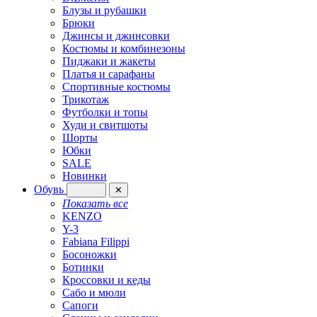
Блузы и рубашки
Брюки
Джинсы и джинсовки
Костюмы и комбинезоны
Пиджаки и жакеты
Платья и сарафаны
Спортивные костюмы
Трикотаж
Футболки и топы
Худи и свитшоты
Шорты
Юбки
SALE
Новинки
Обувь
✕
Показать все
KENZO
Y-3
Fabiana Filippi
Босоножки
Ботинки
Кроссовки и кеды
Сабо и мюли
Сапоги