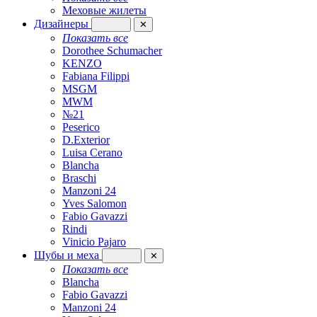
Меховые жилеты
Дизайнеры
✕
Показать все
Dorothee Schumacher
KENZO
Fabiana Filippi
MSGM
MWM
№21
Peserico
D.Exterior
Luisa Cerano
Blancha
Braschi
Manzoni 24
Yves Salomon
Fabio Gavazzi
Rindi
Vinicio Pajaro
Шубы и меха
✕
Показать все
Blancha
Fabio Gavazzi
Manzoni 24