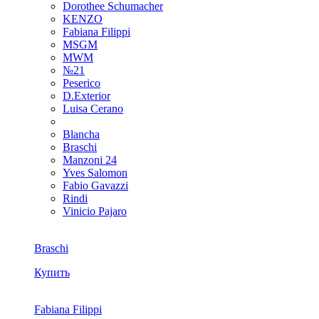
Dorothee Schumacher
KENZO
Fabiana Filippi
MSGM
MWM
№21
Peserico
D.Exterior
Luisa Cerano
Blancha
Braschi
Manzoni 24
Yves Salomon
Fabio Gavazzi
Rindi
Vinicio Pajaro
Braschi
Купить
Fabiana Filippi