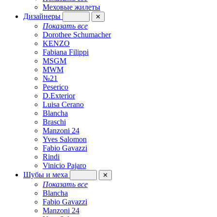
Меховые жилеты
Дизайнеры
✕
Показать все
Dorothee Schumacher
KENZO
Fabiana Filippi
MSGM
MWM
№21
Peserico
D.Exterior
Luisa Cerano
Blancha
Braschi
Manzoni 24
Yves Salomon
Fabio Gavazzi
Rindi
Vinicio Pajaro
Шубы и меха
✕
Показать все
Blancha
Fabio Gavazzi
Manzoni 24