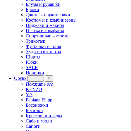
Блузы и рубашки
Брюки
Джинсы и джинсовки
Костюмы и комбинезоны
Пиджаки и жакеты
Платья и сарафаны
Спортивные костюмы
Трикотаж
Футболки и топы
Худи и свитшоты
Шорты
Юбки
SALE
Новинки
Обувь
✕
Показать все
KENZO
Y-3
Fabiana Filippi
Босоножки
Ботинки
Кроссовки и кеды
Сабо и мюли
Сапоги