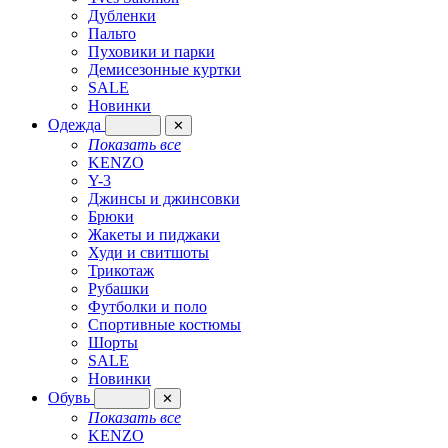
Дубленки
Пальто
Пуховики и парки
Демисезонные куртки
SALE
Новинки
Одежда
✕
Показать все
KENZO
Y-3
Джинсы и джинсовки
Брюки
Жакеты и пиджаки
Худи и свитшоты
Трикотаж
Рубашки
Футболки и поло
Спортивные костюмы
Шорты
SALE
Новинки
Обувь
✕
Показать все
KENZO