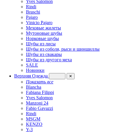
Yves Salomon
Rindi
Braschi
Pajaro
Vinicio Pajaro
Меховые жилеты
Мутоновые шубы
Норковые шубы
Шубы из лисы
Шубы из соболя, рыси и шиншиллы
Шубы из свакары
Шубы из другого меха
SALE
Новинки
Верхняя Одежда
✕
Показать все
Blancha
Fabiana Filippi
Yves Salomon
Manzoni 24
Fabio Gavazzi
Rindi
MSGM
KENZO
Y-3