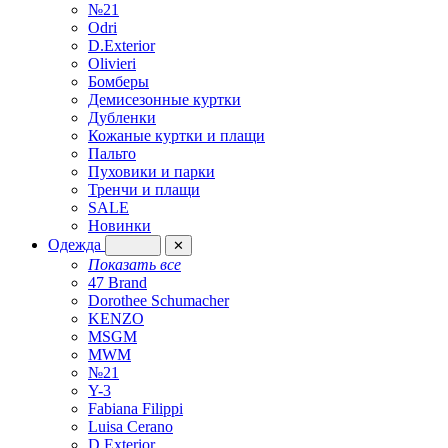
№21
Odri
D.Exterior
Olivieri
Бомберы
Демисезонные куртки
Дубленки
Кожаные куртки и плащи
Пальто
Пуховики и парки
Тренчи и плащи
SALE
Новинки
Одежда
✕
Показать все
47 Brand
Dorothee Schumacher
KENZO
MSGM
MWM
№21
Y-3
Fabiana Filippi
Luisa Cerano
D.Exterior