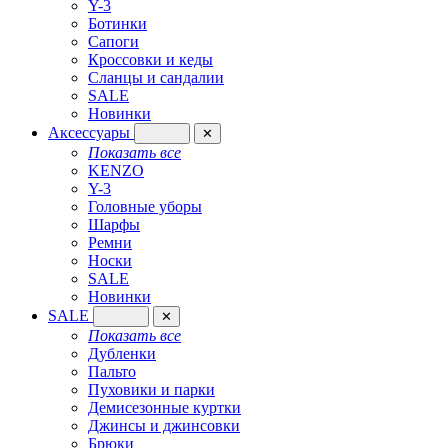
Y-3
Ботинки
Сапоги
Кроссовки и кеды
Сланцы и сандалии
SALE
Новинки
Аксессуары
✕
Показать все
KENZO
Y-3
Головные уборы
Шарфы
Ремни
Носки
SALE
Новинки
SALE
✕
Показать все
Дубленки
Пальто
Пуховики и парки
Демисезонные куртки
Джинсы и джинсовки
Брюки