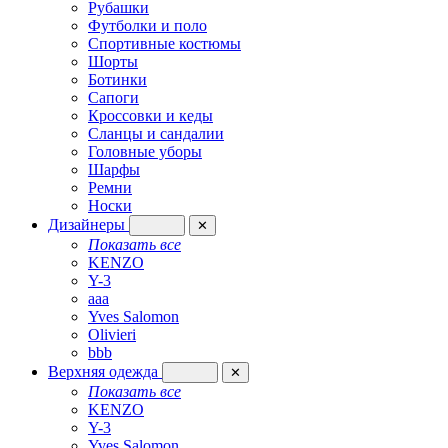
Рубашки
Футболки и поло
Спортивные костюмы
Шорты
Ботинки
Сапоги
Кроссовки и кеды
Сланцы и сандалии
Головные уборы
Шарфы
Ремни
Носки
Дизайнеры
✕
Показать все
KENZO
Y-3
aaa
Yves Salomon
Olivieri
bbb
Верхняя одежда
✕
Показать все
KENZO
Y-3
Yves Salomon