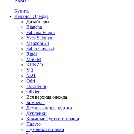
Braschi
Купить
Верхняя Одежда
Дизайнеры
Blancha
Fabiana Filippi
Yves Salomon
Manzoni 24
Fabio Gavazzi
Rindi
MSGM
KENZO
Y-3
№21
Odri
D.Exterior
Olivieri
Вся верхняя одежда
Бомберы
Демисезонные куртки
Дубленки
Кожаные куртки и плащи
Пальто
Пуховики и парки